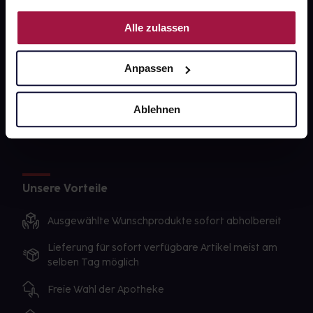
PAYBACK
Nutzung der Dienste gesammelt haben.
Alle zulassen
gesund-versorger.de
Sanitätshäuser
Anpassen
Datenschutz
AGB
Ablehnen
Impressum
Unsere Vorteile
Ausgewählte Wunschprodukte sofort abholbereit
Lieferung für sofort verfügbare Artikel meist am
selben Tag möglich
Freie Wahl der Apotheke