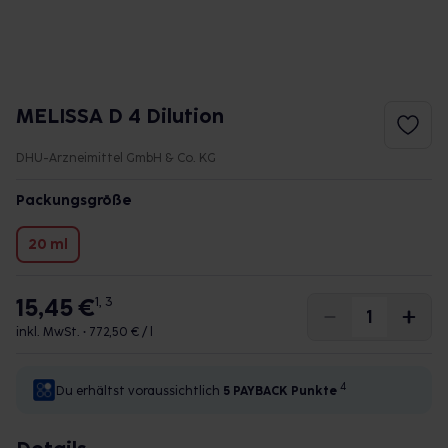
MELISSA D 4 Dilution
DHU-Arzneimittel GmbH & Co. KG
Packungsgröße
20 ml
15,45 €
1, 3
inkl. MwSt. •
772,50 € / l
4
Du erhältst voraussichtlich
5 PAYBACK
Punkte