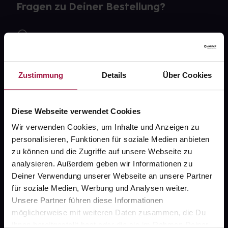
Fragen zu Deiner Bestellung?
Kontakt
FAQ
Zustimmung
Details
Über Cookies
Widerrufsformular
Diese Webseite verwendet Cookies
Wir verwenden Cookies, um Inhalte und Anzeigen zu
gesund.de
personalisieren, Funktionen für soziale Medien anbieten
zu können und die Zugriffe auf unsere Webseite zu
Über uns
analysieren. Außerdem geben wir Informationen zu
Karriere
Deiner Verwendung unserer Webseite an unsere Partner
für soziale Medien, Werbung und Analysen weiter.
Newsletter
Unsere Partner führen diese Informationen
Barrierefreiheitserklärung
möglicherweise mit weiteren Daten zusammen, die Du
ihnen bereitgestellt hast oder die sie im Rahmen Deiner