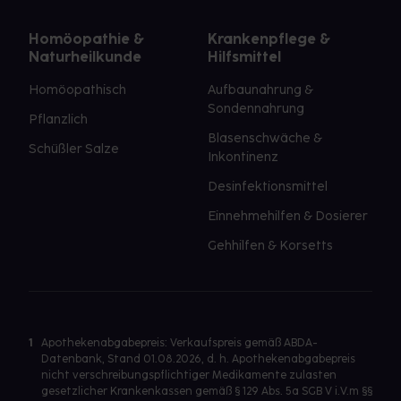
Homöopathie &
Krankenpflege &
Naturheilkunde
Hilfsmittel
Homöopathisch
Aufbaunahrung &
Sondennahrung
Pflanzlich
Blasenschwäche &
Schüßler Salze
Inkontinenz
Desinfektionsmittel
Einnehmehilfen & Dosierer
Gehhilfen & Korsetts
1
Apothekenabgabepreis: Verkaufspreis gemäß ABDA-
Datenbank, Stand 01.08.2026, d. h. Apothekenabgabepreis
nicht verschreibungspflichtiger Medikamente zulasten
gesetzlicher Krankenkassen gemäß § 129 Abs. 5a SGB V i.V.m §§