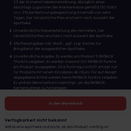
2,3 der Arzneimittelpreisverordnung, abzüglich eines
Abschlags zugunsten der Krankenkasse gemäß § 130 SGB V
i.H.v. 5% bei Rechnungsbegleichung innerhalb von zehn
Tagen. Der tatsächliche Preis erscheint nach Auswahl der
Apotheke.
2
Unverbindliche Preisempfehlung des Herstellers. Der
tatsächliche Preis erscheint nach Auswahl der Apotheke.
3
Alle Preisangaben inkl. MwSt., ggf. zzgl. Kosten für
Bringdienst der ausgewählten Apotheke.
4
Unverbindliche Angabe. Es werden pro Produkt 5 PAYBACK
°Punkte vergeben. Es werden maximal 100 PAYBACK Punkte
pro Produkt ausgegeben. Eine Punktegutschrift erfolgt nur
für Produkte mit einem Einzelpreis ab 2 Euro. Für auf Rezept
abgegebene Artikel werden keine PAYBACK Punkte vergeben.
Es wird ein Benutzerkonto benötigt, um die PAYBACK-
Kartennummer zu hinterlegen.
In den Warenkorb
Betreiber des Portals und verantwortlich: gesund.de GmbH &
Co. KG, HRA 113699, Amtsgericht München
Verfügbarkeit nicht bekannt
© 2026 gesund.de GmbH & Co. KG
Wähle eine Apotheke und prüfe, ob das Produkt vorrätig ist.