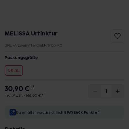
MELISSA Urtinktur
DHU-Arzneimittel GmbH & Co. KG
Packungsgröße
50 ml
30,90 €
1, 3
inkl. MwSt. •
618,00 € / l
4
Du erhältst voraussichtlich
5 PAYBACK
Punkte