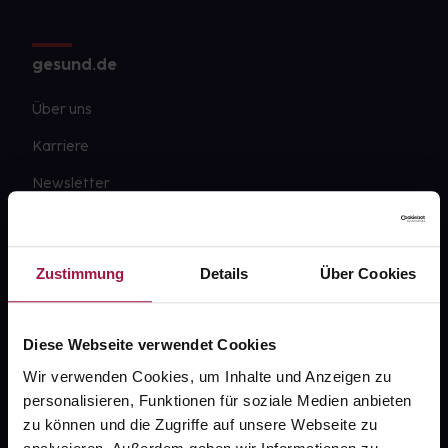
gesund.de
Über uns
Karriere
Newsletter
Barrierefreiheitserklärung
PAYBACK
Zustimmung
Details
Über Cookies
gesund-versorger.de
Sanitätshäuser
Diese Webseite verwendet Cookies
Datenschutz
Wir verwenden Cookies, um Inhalte und Anzeigen zu
personalisieren, Funktionen für soziale Medien anbieten
AGB
zu können und die Zugriffe auf unsere Webseite zu
Impressum