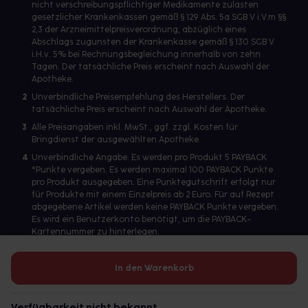
nicht verschreibungspflichtiger Medikamente zulasten
gesetzlicher Krankenkassen gemäß § 129 Abs. 5a SGB V i.V.m §§
2,3 der Arzneimittelpreisverordnung, abzüglich eines
Abschlags zugunsten der Krankenkasse gemäß § 130 SGB V
i.H.v. 5% bei Rechnungsbegleichung innerhalb von zehn
Tagen. Der tatsächliche Preis erscheint nach Auswahl der
Apotheke.
2
Unverbindliche Preisempfehlung des Herstellers. Der
tatsächliche Preis erscheint nach Auswahl der Apotheke.
3
Alle Preisangaben inkl. MwSt., ggf. zzgl. Kosten für
Bringdienst der ausgewählten Apotheke.
4
Unverbindliche Angabe. Es werden pro Produkt 5 PAYBACK
°Punkte vergeben. Es werden maximal 100 PAYBACK Punkte
pro Produkt ausgegeben. Eine Punktegutschrift erfolgt nur
für Produkte mit einem Einzelpreis ab 2 Euro. Für auf Rezept
abgegebene Artikel werden keine PAYBACK Punkte vergeben.
Es wird ein Benutzerkonto benötigt, um die PAYBACK-
Kartennummer zu hinterlegen.
In den Warenkorb
Betreiber des Portals und verantwortlich: gesund.de GmbH &
Co. KG, HRA 113699, Amtsgericht München
Verfügbarkeit nicht bekannt