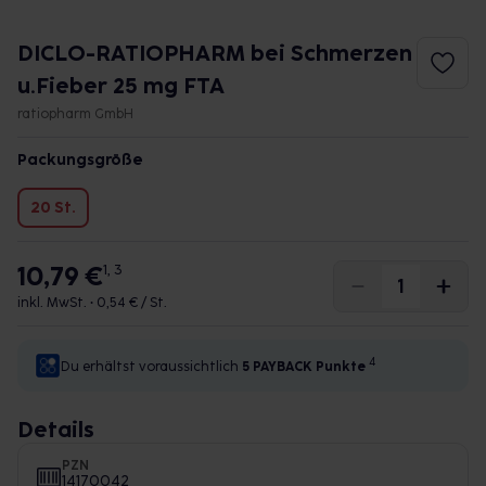
DICLO-RATIOPHARM bei Schmerzen
u.Fieber 25 mg FTA
ratiopharm GmbH
Packungsgröße
20 St.
10,79 €
1, 3
inkl. MwSt. •
0,54 € / St.
4
Du erhältst voraussichtlich
5 PAYBACK
Punkte
Details
PZN
14170042