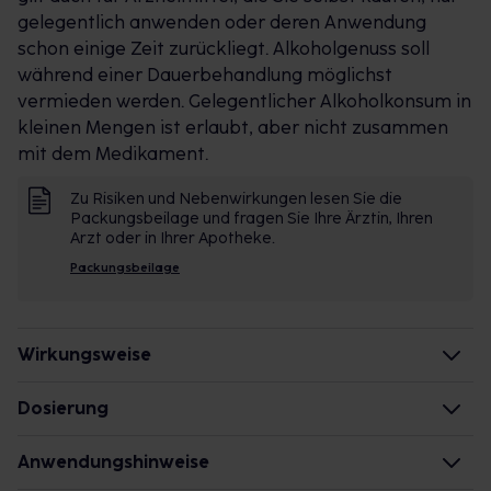
gelegentlich anwenden oder deren Anwendung
schon einige Zeit zurückliegt. Alkoholgenuss soll
während einer
Dauerbehandlung
möglichst
vermieden werden. Gelegentlicher Alkoholkonsum in
kleinen Mengen ist erlaubt, aber nicht zusammen
mit dem Medikament.
Zu Risiken und Nebenwirkungen lesen Sie die
Packungsbeilage und fragen Sie Ihre Ärztin, Ihren
Arzt oder in Ihrer Apotheke.
Packungsbeilage
Wirkungsweise
Wie wirkt der Inhaltsstoff des Arzneimittels?
Dosierung
Der Wirkstoff wirkt schmerzstillend, fiebersenkend
Jugendliche ab 16 Jahren und Erwachsene
Anwendungshinweise
und entzündungshemmend zugleich. Der Arzneistoff
Einzel-/Gesamtdosis: 1 Tablette/1-3 mal täglich