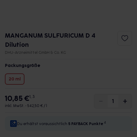
MANGANUM SULFURICUM D 4
Dilution
DHU-Arzneimittel GmbH & Co. KG
Packungsgröße
20 ml
10,85 €
1, 3
inkl. MwSt. •
542,50 € / l
4
Du erhältst voraussichtlich
5 PAYBACK
Punkte