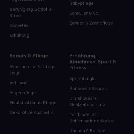
Babypflege
Beruhigung, Schlaf &
Schnuller & Co.
Stress
Zahnen & Zahnpflege
Diabetes
Erkältung
Beauty & Pflege
Ernährung,
Abnehmen, Sport &
Akne, unreine & fettige
Fitness
Haut
Appetitzügler
Anti-Age
Bonbons & Snacks
Augenpflege
Diätshakes &
Hautstraffende Pflege
Mahlzeitenersatz
Dekorative Kosmetik
Fettbinder &
Kohlenhydrateblocker
Kochen & Backen