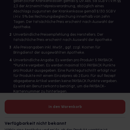
gesetzlicher Krankenkassen gemäß § 129 Abs. 5a SGB V i.V.m §§
2,3 der Arzneimittelpreisverordnung, abzüglich eines
Abschlags zugunsten der Krankenkasse gemäß § 130 SGB V
i.H.v. 5% bei Rechnungsbegleichung innerhalb von zehn
Tagen. Der tatsächliche Preis erscheint nach Auswahl der
Apotheke.
2
Unverbindliche Preisempfehlung des Herstellers. Der
tatsächliche Preis erscheint nach Auswahl der Apotheke.
3
Alle Preisangaben inkl. MwSt., ggf. zzgl. Kosten für
Bringdienst der ausgewählten Apotheke.
4
Unverbindliche Angabe. Es werden pro Produkt 5 PAYBACK
°Punkte vergeben. Es werden maximal 100 PAYBACK Punkte
pro Produkt ausgegeben. Eine Punktegutschrift erfolgt nur
für Produkte mit einem Einzelpreis ab 2 Euro. Für auf Rezept
abgegebene Artikel werden keine PAYBACK Punkte vergeben.
Es wird ein Benutzerkonto benötigt, um die PAYBACK-
Kartennummer zu hinterlegen.
In den Warenkorb
Betreiber des Portals und verantwortlich: gesund.de GmbH &
Co. KG, HRA 113699, Amtsgericht München
Verfügbarkeit nicht bekannt
© 2026 gesund.de GmbH & Co. KG