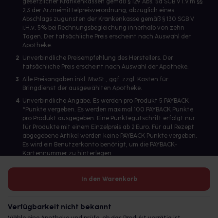
gesetzlicher Krankenkassen gemäß § 129 Abs. 5a SGB V i.V.m §§
2,3 der Arzneimittelpreisverordnung, abzüglich eines
Abschlags zugunsten der Krankenkasse gemäß § 130 SGB V
i.H.v. 5% bei Rechnungsbegleichung innerhalb von zehn
Tagen. Der tatsächliche Preis erscheint nach Auswahl der
Apotheke.
2
Unverbindliche Preisempfehlung des Herstellers. Der
tatsächliche Preis erscheint nach Auswahl der Apotheke.
3
Alle Preisangaben inkl. MwSt., ggf. zzgl. Kosten für
Bringdienst der ausgewählten Apotheke.
4
Unverbindliche Angabe. Es werden pro Produkt 5 PAYBACK
°Punkte vergeben. Es werden maximal 100 PAYBACK Punkte
pro Produkt ausgegeben. Eine Punktegutschrift erfolgt nur
für Produkte mit einem Einzelpreis ab 2 Euro. Für auf Rezept
abgegebene Artikel werden keine PAYBACK Punkte vergeben.
Es wird ein Benutzerkonto benötigt, um die PAYBACK-
Kartennummer zu hinterlegen.
In den Warenkorb
Betreiber des Portals und verantwortlich: gesund.de GmbH &
Co. KG, HRA 113699, Amtsgericht München
Verfügbarkeit nicht bekannt
© 2026 gesund.de GmbH & Co. KG