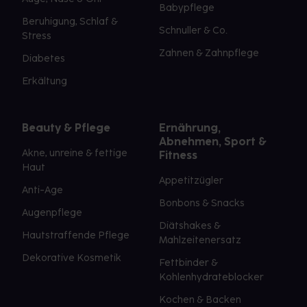
Babypflege
Beruhigung, Schlaf &
Schnuller & Co.
Stress
Zahnen & Zahnpflege
Diabetes
Erkältung
Beauty & Pflege
Ernährung,
Abnehmen, Sport &
Akne, unreine & fettige
Fitness
Haut
Appetitzügler
Anti-Age
Bonbons & Snacks
Augenpflege
Diätshakes &
Hautstraffende Pflege
Mahlzeitenersatz
Dekorative Kosmetik
Fettbinder &
Kohlenhydrateblocker
Kochen & Backen