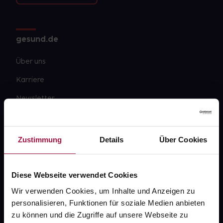
gesund.de
Über uns
Karriere
Newsletter
Barrierefreiheitserklärung
PAYBACK
Zustimmung
Details
Über Cookies
gesund-versorger.de
Sanitätshäuser
Diese Webseite verwendet Cookies
Datenschutz
Wir verwenden Cookies, um Inhalte und Anzeigen zu
personalisieren, Funktionen für soziale Medien anbieten
AGB
zu können und die Zugriffe auf unsere Webseite zu