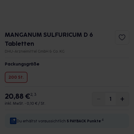
MANGANUM SULFURICUM D 6
Tabletten
DHU-Arzneimittel GmbH & Co. KG
Packungsgröße
200 St.
20,88 €
2, 3
inkl. MwSt. •
0,10 € / St.
4
Du erhältst voraussichtlich
5 PAYBACK
Punkte