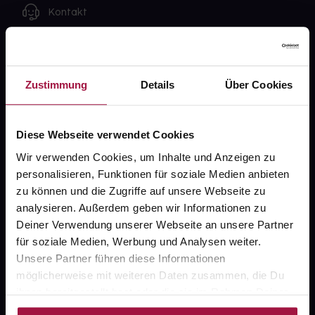
Kontakt
FAQ
Widerrufsformular
Zustimmung
Details
Über Cookies
Diese Webseite verwendet Cookies
gesund.de
Wir verwenden Cookies, um Inhalte und Anzeigen zu
personalisieren, Funktionen für soziale Medien anbieten
Über uns
zu können und die Zugriffe auf unsere Webseite zu
Karriere
analysieren. Außerdem geben wir Informationen zu
Deiner Verwendung unserer Webseite an unsere Partner
Newsletter
für soziale Medien, Werbung und Analysen weiter.
Barrierefreiheitserklärung
Unsere Partner führen diese Informationen
möglicherweise mit weiteren Daten zusammen, die Du
PAYBACK
ihnen bereitgestellt hast oder die sie im Rahmen Deiner
gesund-versorger.de
Nutzung der Dienste gesammelt haben.