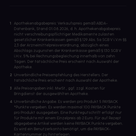
1
Apothekenabgabepreis: Verkaufspreis gemäß ABDA-
Datenbank, Stand 01.08.2026, d. h. Apothekenabgabepreis
nicht verschreibungspflichtiger Medikamente zulasten
gesetzlicher Krankenkassen gemäß § 129 Abs. 5a SGB V i.V.m §§
2,3 der Arzneimittelpreisverordnung, abzüglich eines
Abschlags zugunsten der Krankenkasse gemäß § 130 SGB V
i.H.v. 5% bei Rechnungsbegleichung innerhalb von zehn
Tagen. Der tatsächliche Preis erscheint nach Auswahl der
Apotheke.
2
Unverbindliche Preisempfehlung des Herstellers. Der
tatsächliche Preis erscheint nach Auswahl der Apotheke.
3
Alle Preisangaben inkl. MwSt., ggf. zzgl. Kosten für
Bringdienst der ausgewählten Apotheke.
4
Unverbindliche Angabe. Es werden pro Produkt 5 PAYBACK
°Punkte vergeben. Es werden maximal 100 PAYBACK Punkte
pro Produkt ausgegeben. Eine Punktegutschrift erfolgt nur
für Produkte mit einem Einzelpreis ab 2 Euro. Für auf Rezept
abgegebene Artikel werden keine PAYBACK Punkte vergeben.
Es wird ein Benutzerkonto benötigt, um die PAYBACK-
Kartennummer zu hinterlegen.