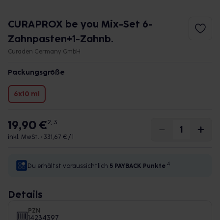
CURAPROX be you Mix-Set 6-
Zahnpasten+1-Zahnb.
Curaden Germany GmbH
Packungsgröße
6x10 ml
19,90 €
2, 3
inkl. MwSt. •
331,67 € / l
4
Du erhältst voraussichtlich
5 PAYBACK
Punkte
Details
PZN
14234397