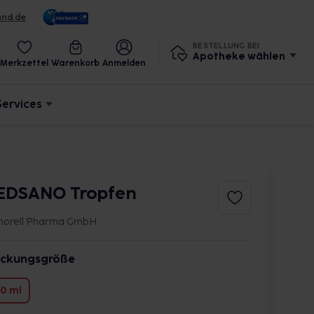
und.de
BESTELLUNG BEI
Apotheke wählen
Merkzettel
Warenkorb
Anmelden
Services
EDSANO Tropfen
norell Pharma GmbH
ckungsgröße
0 ml