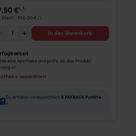
7,50 €
1, 3
l. MwSt. •
550,00 € / l
In den Warenkorb
rfügbarkeit
hle eine Apotheke und prüfe, ob das Produkt
rätig ist.
otheke auswählen
Du erhältst voraussichtlich
5 PAYBACK
Punkte
4