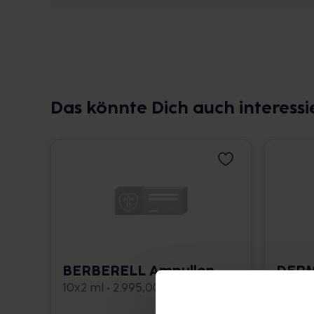
Das könnte Dich auch interessi
BERBERELL Ampullen
DER
Ampu
10x2 ml • 2.995,00 € / l
10x2 ml