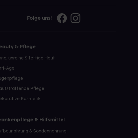
Folge uns!
eauty & Pflege
kne, unreine & fettige Haut
nti-Age
ugenpflege
autstraffende Pflege
ekorative Kosmetik
rankenpflege & Hilfsmittel
ufbaunahrung & Sondennahrung