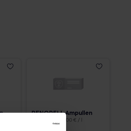
n
RENORELL Ampullen
10x2 ml • 2.995,00 € / l