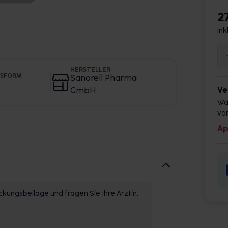
2
ink
HERSTELLER
GSFORM
Sanorell Pharma
Ve
GmbH
Wä
vor
Ap
kungsbeilage und fragen Sie Ihre Ärztin,