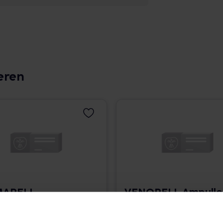
eren
MARELL
VENORELL Ampulle
llen
10x2 ml • 2.995,00 € / l
 • 2.995,00 € / l