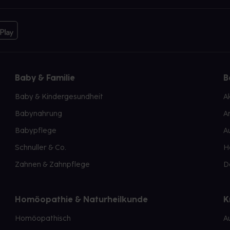
Baby & Familie
B
Baby & Kindergesundheit
A
Babynahrung
A
Babypflege
A
Schnuller & Co.
H
Zahnen & Zahnpflege
D
Homöopathie & Naturheilkunde
K
Homöopathisch
A