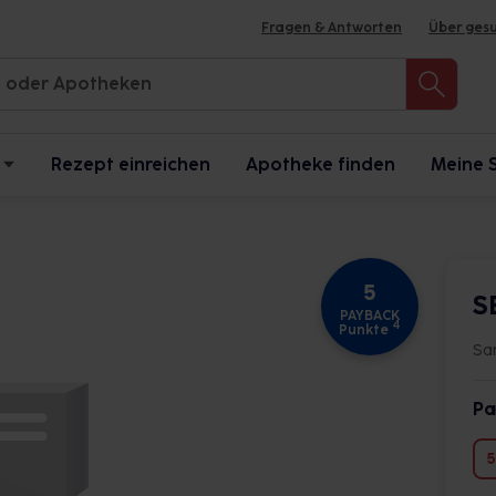
Fragen & Antworten
Über ges
Rezept einreichen
Apotheke finden
Meine 
5
S
PAYBACK
4
Punkte
Sa
Pa
5