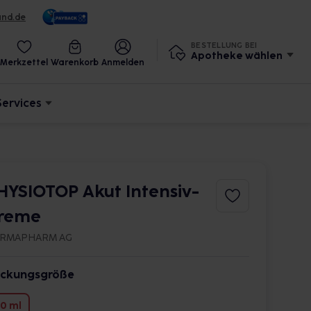
und.de
BESTELLUNG BEI
Apotheke wählen
Merkzettel
Warenkorb
Anmelden
Services
HYSIOTOP Akut Intensiv-
reme
RMAPHARM AG
ckungsgröße
0 ml