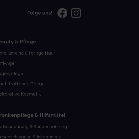
Folge uns!
eauty & Pflege
kne, unreine & fettige Haut
nti-Age
ugenpflege
autstraffende Pflege
ekorative Kosmetik
rankenpflege & Hilfsmittel
ufbaunahrung & Sondennahrung
lasenschwäche & Inkontinenz