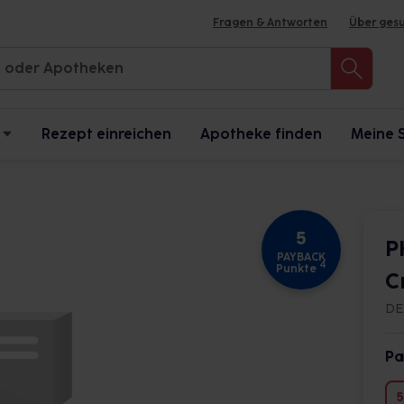
Fragen & Antworten
Über ges
Rezept einreichen
Apotheke finden
Meine 
5
P
PAYBACK
4
Punkte
C
DE
Pa
5