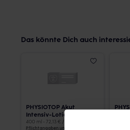
Das könnte Dich auch interessi
PHYSIOTOP Akut
PHYS
Intensiv-Lotion
Lotio
400 ml • 72,13 € / l
400 ml 
Pflichtangaben und Details
Pflicht