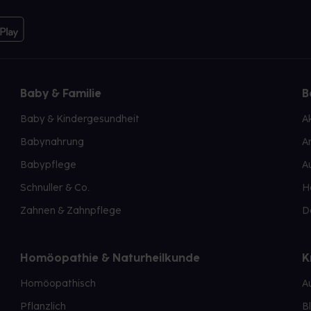
Baby & Familie
B
Baby & Kindergesundheit
A
Babynahrung
A
Babypflege
A
Schnuller & Co.
H
Zahnen & Zahnpflege
D
Homöopathie & Naturheilkunde
K
Homöopathisch
A
Pflanzlich
B