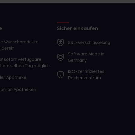
e
Sicher einkaufen
te Wunschprodukte
SSL-Verschlüsselung
lbereit
Software Made in
ür sofort verfügbare
Germany
st am selben Tag möglich
ISO-zertifiziertes
 der Apotheke
Rechenzentrum
ahl an Apotheken