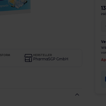
1
ink
Ve
Wä
vor
GSFORM
HERSTELLER
PharmaSGP GmbH
Ap