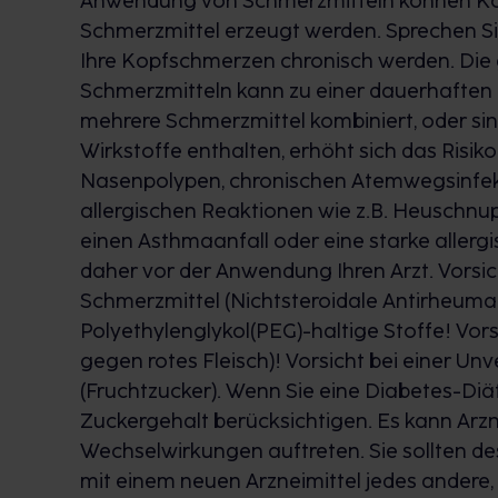
Anwendung von Schmerzmitteln können Kop
Schmerzmittel erzeugt werden. Sprechen Sie
Ihre Kopfschmerzen chronisch werden. D
Schmerzmitteln kann zu einer dauerhaften
mehrere Schmerzmittel kombiniert, oder si
Wirkstoffe enthalten, erhöht sich das Risiko
Nasenpolypen, chronischen Atemwegsinfek
allergischen Reaktionen wie z.B. Heuschnup
einen Asthmaanfall oder eine starke allerg
daher vor der Anwendung Ihren Arzt. Vorsic
Schmerzmittel (Nichtsteroidale Antirheumati
Polyethylenglykol(PEG)-haltige Stoffe! Vorsi
gegen rotes Fleisch)! Vorsicht bei einer Un
(Fruchtzucker). Wenn Sie eine Diabetes-Diät
Zuckergehalt berücksichtigen. Es kann Arzn
Wechselwirkungen auftreten. Sie sollten d
mit einem neuen Arzneimittel jedes andere,