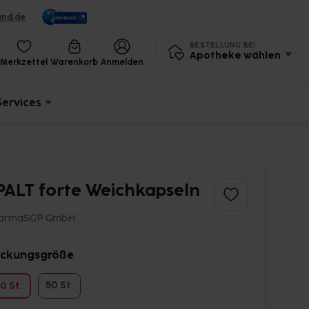
und.de
BESTELLUNG BEI
Apotheke wählen
Merkzettel
Warenkorb
Anmelden
Services
PALT forte Weichkapseln
armaSGP GmbH
ckungsgröße
50 St.
0 St.