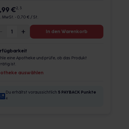
3,99 €
2, 3
l. MwSt. •
0,70 € / St.
In den Warenkorb
rfügbarkeit
hle eine Apotheke und prüfe, ob das Produkt
rätig ist.
otheke auswählen
Du erhältst voraussichtlich
5 PAYBACK
Punkte
4