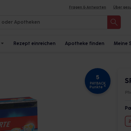
Fragen & Antworten
Über ges
Rezept einreichen
Apotheke finden
Meine 
5
S
PAYBACK
4
Punkte
Ph
Pa
2