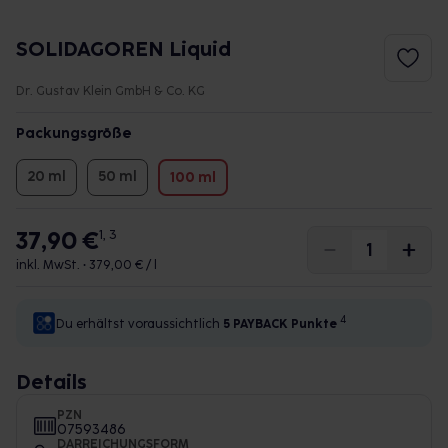
SOLIDAGOREN Liquid
Dr. Gustav Klein GmbH & Co. KG
Packungsgröße
20 ml
50 ml
100 ml
37,90 €
1, 3
inkl. MwSt. •
379,00 € / l
4
Du erhältst voraussichtlich
5 PAYBACK
Punkte
Details
PZN
07593486
DARREICHUNGSFORM