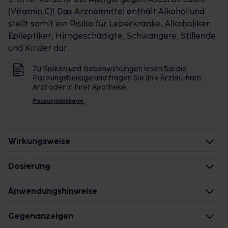
(Vitamin C)! Das Arzneimittel enthält Alkohol und
stellt somit ein Risiko für Leberkranke, Alkoholiker,
Epileptiker, Hirngeschädigte, Schwangere, Stillende
und Kinder dar.
Zu Risiken und Nebenwirkungen lesen Sie die
Packungsbeilage und fragen Sie Ihre Ärztin, Ihren
Arzt oder in Ihrer Apotheke.
Packungsbeilage
Wirkungsweise
Wie wirken die Inhaltsstoffe des Arzneimittels?
Dosierung
Langjährige Erfahrung hat gezeigt, dass das
Jugendliche ab 12 Jahren und Erwachsene
Anwendungshinweise
Arzneimittel bei bestimmten Beschwerden helfen
Einzel-/Gesamtdosis: 20-30 Tropfen/3-mal täglich
kann. Wie die einzelnen Inhaltsstoffe wirken, konnte
Zeitpunkt: unabhängig von der Mahlzeit
Die Gesamtdosis sollte nicht ohne Rücksprache mit
Gegenanzeigen
bislang in wissenschaftlichen Studien nicht
einem Arzt oder Apotheker überschritten werden.