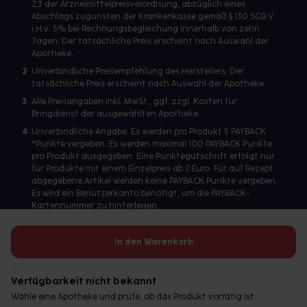
2,3 der Arzneimittelpreisverordnung, abzüglich eines
Abschlags zugunsten der Krankenkasse gemäß § 130 SGB V
i.H.v. 5% bei Rechnungsbegleichung innerhalb von zehn
Tagen. Der tatsächliche Preis erscheint nach Auswahl der
Apotheke.
2
Unverbindliche Preisempfehlung des Herstellers. Der
tatsächliche Preis erscheint nach Auswahl der Apotheke.
3
Alle Preisangaben inkl. MwSt., ggf. zzgl. Kosten für
Bringdienst der ausgewählten Apotheke.
4
Unverbindliche Angabe. Es werden pro Produkt 5 PAYBACK
°Punkte vergeben. Es werden maximal 100 PAYBACK Punkte
pro Produkt ausgegeben. Eine Punktegutschrift erfolgt nur
für Produkte mit einem Einzelpreis ab 2 Euro. Für auf Rezept
abgegebene Artikel werden keine PAYBACK Punkte vergeben.
Es wird ein Benutzerkonto benötigt, um die PAYBACK-
Kartennummer zu hinterlegen.
In den Warenkorb
Betreiber des Portals und verantwortlich: gesund.de GmbH &
Co. KG, HRA 113699, Amtsgericht München
Verfügbarkeit nicht bekannt
© 2026 gesund.de GmbH & Co. KG
Wähle eine Apotheke und prüfe, ob das Produkt vorrätig ist.