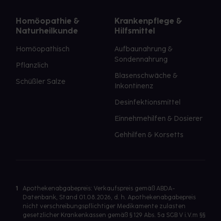
Homöopathie &
Krankenpflege &
Naturheilkunde
Hilfsmittel
Homöopathisch
Aufbaunahrung &
Sondennahrung
Pflanzlich
Blasenschwäche &
Schüßler Salze
Inkontinenz
Desinfektionsmittel
Einnehmehilfen & Dosierer
Gehhilfen & Korsetts
1
Apothekenabgabepreis: Verkaufspreis gemäß ABDA-
Datenbank, Stand 01.08.2026, d. h. Apothekenabgabepreis
nicht verschreibungspflichtiger Medikamente zulasten
gesetzlicher Krankenkassen gemäß § 129 Abs. 5a SGB V i.V.m §§