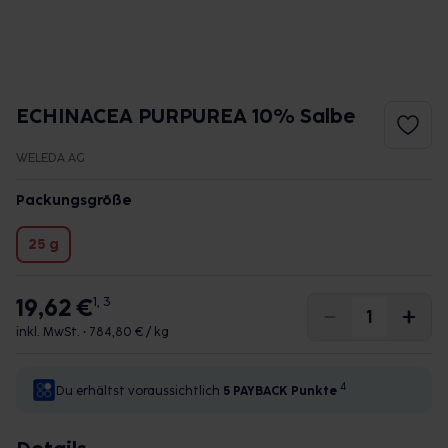
ECHINACEA PURPUREA 10% Salbe
WELEDA AG
Packungsgröße
25 g
19,62 €
1, 3
inkl. MwSt. •
784,80 € / kg
4
Du erhältst voraussichtlich
5 PAYBACK
Punkte