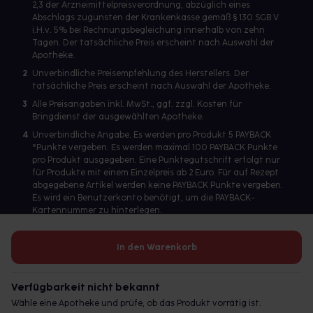
2,3 der Arzneimittelpreisverordnung, abzüglich eines
Abschlags zugunsten der Krankenkasse gemäß § 130 SGB V
i.H.v. 5% bei Rechnungsbegleichung innerhalb von zehn
Tagen. Der tatsächliche Preis erscheint nach Auswahl der
Apotheke.
2
Unverbindliche Preisempfehlung des Herstellers. Der
tatsächliche Preis erscheint nach Auswahl der Apotheke.
3
Alle Preisangaben inkl. MwSt., ggf. zzgl. Kosten für
Bringdienst der ausgewählten Apotheke.
4
Unverbindliche Angabe. Es werden pro Produkt 5 PAYBACK
°Punkte vergeben. Es werden maximal 100 PAYBACK Punkte
pro Produkt ausgegeben. Eine Punktegutschrift erfolgt nur
für Produkte mit einem Einzelpreis ab 2 Euro. Für auf Rezept
abgegebene Artikel werden keine PAYBACK Punkte vergeben.
Es wird ein Benutzerkonto benötigt, um die PAYBACK-
Kartennummer zu hinterlegen.
In den Warenkorb
Betreiber des Portals und verantwortlich: gesund.de GmbH &
Co. KG, HRA 113699, Amtsgericht München
Verfügbarkeit nicht bekannt
© 2026 gesund.de GmbH & Co. KG
Wähle eine Apotheke und prüfe, ob das Produkt vorrätig ist.