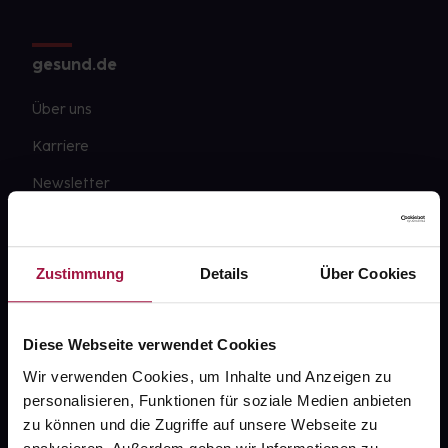
gesund.de
Über uns
Karriere
Newsletter
Barrierefreiheitserklärung
PAYBACK
Zustimmung
Details
Über Cookies
gesund-versorger.de
Sanitätshäuser
Diese Webseite verwendet Cookies
Datenschutz
Wir verwenden Cookies, um Inhalte und Anzeigen zu
personalisieren, Funktionen für soziale Medien anbieten
AGB
zu können und die Zugriffe auf unsere Webseite zu
Impressum