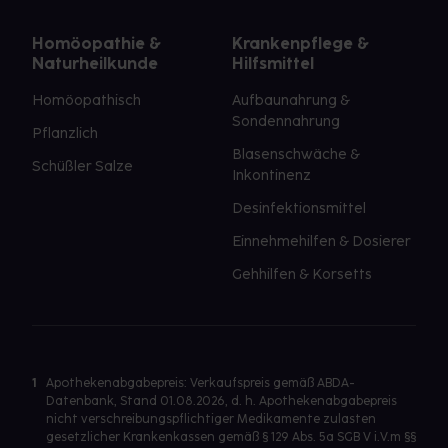
Homöopathie &
Krankenpflege &
Naturheilkunde
Hilfsmittel
Homöopathisch
Aufbaunahrung &
Sondennahrung
Pflanzlich
Blasenschwäche &
Schüßler Salze
Inkontinenz
Desinfektionsmittel
Einnehmehilfen & Dosierer
Gehhilfen & Korsetts
1
Apothekenabgabepreis: Verkaufspreis gemäß ABDA-
Datenbank, Stand 01.08.2026, d. h. Apothekenabgabepreis
nicht verschreibungspflichtiger Medikamente zulasten
gesetzlicher Krankenkassen gemäß § 129 Abs. 5a SGB V i.V.m §§