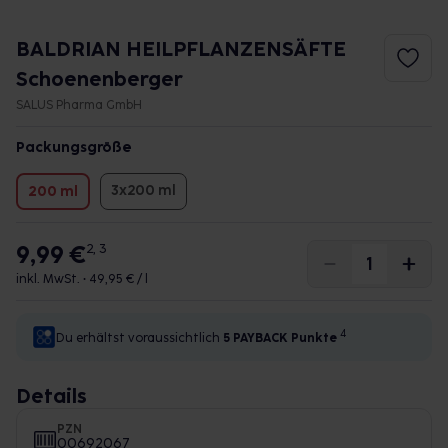
BALDRIAN HEILPFLANZENSÄFTE
Schoenenberger
SALUS Pharma GmbH
Packungsgröße
3x200 ml
200 ml
9,99 €
2, 3
inkl. MwSt. •
49,95 € / l
4
Du erhältst voraussichtlich
5 PAYBACK
Punkte
Details
PZN
00692067