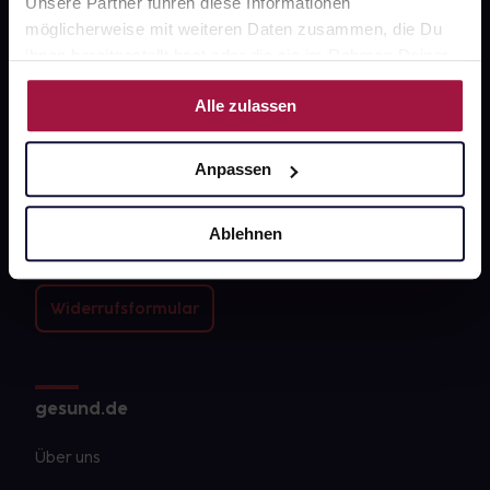
Unsere Partner führen diese Informationen
möglicherweise mit weiteren Daten zusammen, die Du
ihnen bereitgestellt hast oder die sie im Rahmen Deiner
Nutzung der Dienste gesammelt haben.
Alle zulassen
Fragen zu Deiner Bestellung?
Anpassen
Kontakt
Ablehnen
FAQ
Widerrufsformular
gesund.de
Über uns