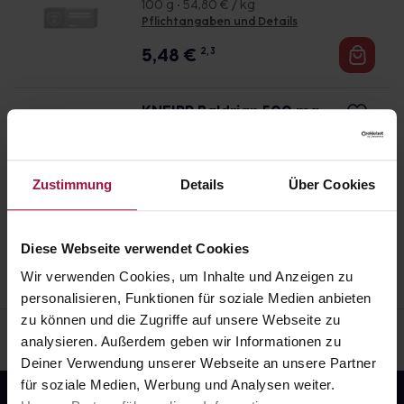
100 g • 54,80 € / kg
Auswirkungen oder Vorsichtsmaßnahmen.
Pflichtangaben und Details
Eine vom Arzt verordnete Dosierung kann von den
5,48
€
2, 3
Angaben der Packungsbeilage abweichen. Da der
Arzt sie individuell abstimmt, sollten Sie das
KNEIPP Baldrian 500 mg
Arzneimittel daher nach seinen Anweisungen
Filmtabletten
anwenden.
90 St. • 0,08 € / St.
Pflichtangaben und Details
Zustimmung
Details
Über Cookies
7,35
€
2, 3
Diese Webseite verwendet Cookies
Wir verwenden Cookies, um Inhalte und Anzeigen zu
personalisieren, Funktionen für soziale Medien anbieten
zu können und die Zugriffe auf unsere Webseite zu
analysieren. Außerdem geben wir Informationen zu
Deiner Verwendung unserer Webseite an unsere Partner
für soziale Medien, Werbung und Analysen weiter.