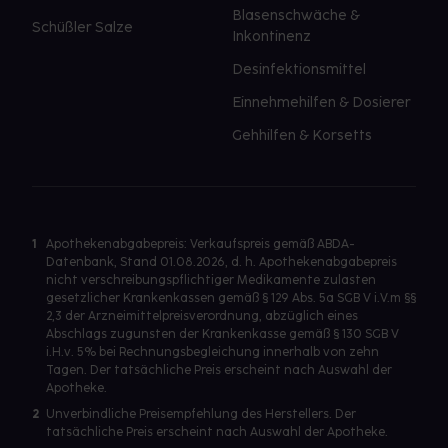
Blasenschwäche &
Schüßler Salze
Inkontinenz
Desinfektionsmittel
Einnehmehilfen & Dosierer
Gehhilfen & Korsetts
1
Apothekenabgabepreis: Verkaufspreis gemäß ABDA-
Datenbank, Stand 01.08.2026, d. h. Apothekenabgabepreis
nicht verschreibungspflichtiger Medikamente zulasten
gesetzlicher Krankenkassen gemäß § 129 Abs. 5a SGB V i.V.m §§
2,3 der Arzneimittelpreisverordnung, abzüglich eines
Abschlags zugunsten der Krankenkasse gemäß § 130 SGB V
i.H.v. 5% bei Rechnungsbegleichung innerhalb von zehn
Tagen. Der tatsächliche Preis erscheint nach Auswahl der
Apotheke.
2
Unverbindliche Preisempfehlung des Herstellers. Der
tatsächliche Preis erscheint nach Auswahl der Apotheke.