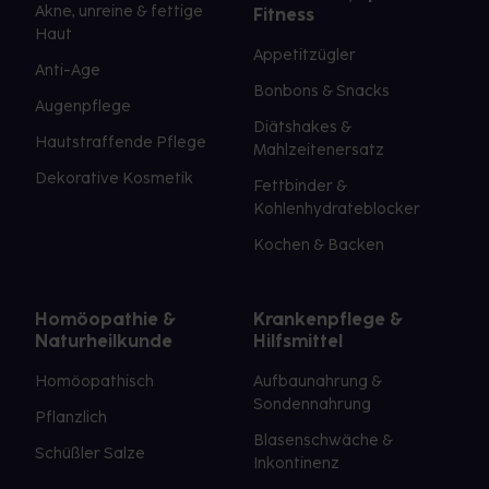
Akne, unreine & fettige
Fitness
Haut
Appetitzügler
Anti-Age
Bonbons & Snacks
Augenpflege
Diätshakes &
Hautstraffende Pflege
Mahlzeitenersatz
Dekorative Kosmetik
Fettbinder &
Kohlenhydrateblocker
Kochen & Backen
Homöopathie &
Krankenpflege &
Naturheilkunde
Hilfsmittel
Homöopathisch
Aufbaunahrung &
Sondennahrung
Pflanzlich
Blasenschwäche &
Schüßler Salze
Inkontinenz