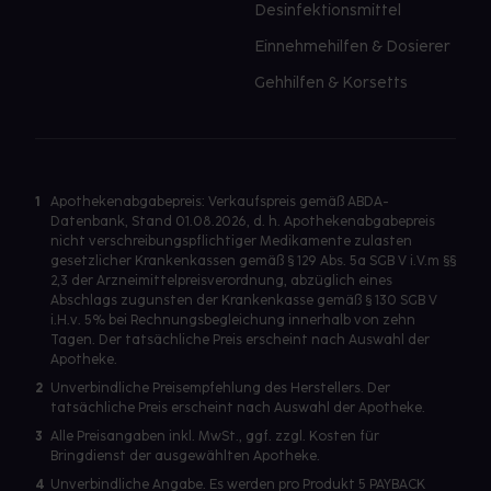
Desinfektionsmittel
Einnehmehilfen & Dosierer
Gehhilfen & Korsetts
1
Apothekenabgabepreis: Verkaufspreis gemäß ABDA-
Datenbank, Stand 01.08.2026, d. h. Apothekenabgabepreis
nicht verschreibungspflichtiger Medikamente zulasten
gesetzlicher Krankenkassen gemäß § 129 Abs. 5a SGB V i.V.m §§
2,3 der Arzneimittelpreisverordnung, abzüglich eines
Abschlags zugunsten der Krankenkasse gemäß § 130 SGB V
i.H.v. 5% bei Rechnungsbegleichung innerhalb von zehn
Tagen. Der tatsächliche Preis erscheint nach Auswahl der
Apotheke.
2
Unverbindliche Preisempfehlung des Herstellers. Der
tatsächliche Preis erscheint nach Auswahl der Apotheke.
3
Alle Preisangaben inkl. MwSt., ggf. zzgl. Kosten für
Bringdienst der ausgewählten Apotheke.
4
Unverbindliche Angabe. Es werden pro Produkt 5 PAYBACK