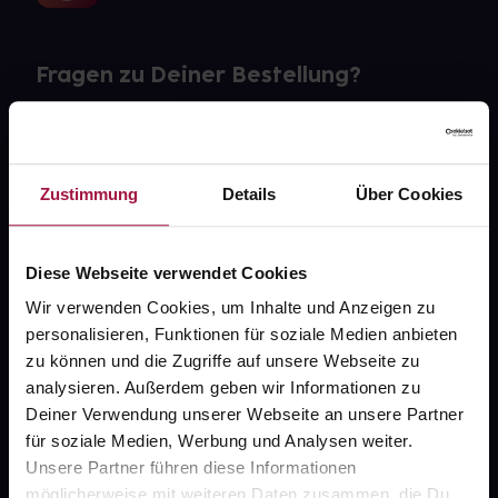
Fragen zu Deiner Bestellung?
Kontakt
FAQ
Zustimmung
Details
Über Cookies
Widerrufsformular
Diese Webseite verwendet Cookies
Wir verwenden Cookies, um Inhalte und Anzeigen zu
personalisieren, Funktionen für soziale Medien anbieten
gesund.de
zu können und die Zugriffe auf unsere Webseite zu
analysieren. Außerdem geben wir Informationen zu
Über uns
Deiner Verwendung unserer Webseite an unsere Partner
Karriere
für soziale Medien, Werbung und Analysen weiter.
Unsere Partner führen diese Informationen
Newsletter
möglicherweise mit weiteren Daten zusammen, die Du