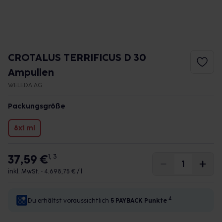
CROTALUS TERRIFICUS D 30
Ampullen
WELEDA AG
Packungsgröße
8x1 ml
37,59 €
1, 3
inkl. MwSt. •
4.698,75 € / l
4
Du erhältst voraussichtlich
5 PAYBACK
Punkte