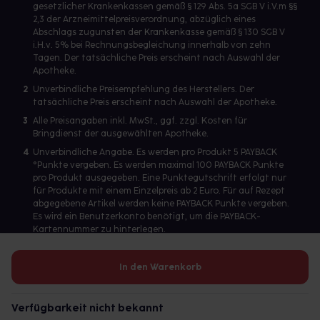
gesetzlicher Krankenkassen gemäß § 129 Abs. 5a SGB V i.V.m §§
2,3 der Arzneimittelpreisverordnung, abzüglich eines
Abschlags zugunsten der Krankenkasse gemäß § 130 SGB V
i.H.v. 5% bei Rechnungsbegleichung innerhalb von zehn
Tagen. Der tatsächliche Preis erscheint nach Auswahl der
Apotheke.
2
Unverbindliche Preisempfehlung des Herstellers. Der
tatsächliche Preis erscheint nach Auswahl der Apotheke.
3
Alle Preisangaben inkl. MwSt., ggf. zzgl. Kosten für
Bringdienst der ausgewählten Apotheke.
4
Unverbindliche Angabe. Es werden pro Produkt 5 PAYBACK
°Punkte vergeben. Es werden maximal 100 PAYBACK Punkte
pro Produkt ausgegeben. Eine Punktegutschrift erfolgt nur
für Produkte mit einem Einzelpreis ab 2 Euro. Für auf Rezept
abgegebene Artikel werden keine PAYBACK Punkte vergeben.
Es wird ein Benutzerkonto benötigt, um die PAYBACK-
Kartennummer zu hinterlegen.
In den Warenkorb
Betreiber des Portals und verantwortlich: gesund.de GmbH &
Co. KG, HRA 113699, Amtsgericht München
Verfügbarkeit nicht bekannt
© 2026 gesund.de GmbH & Co. KG