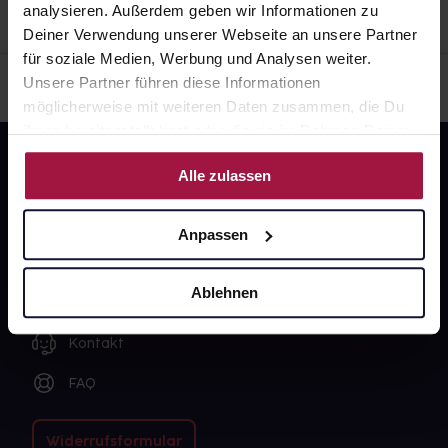
analysieren. Außerdem geben wir Informationen zu
Deiner Verwendung unserer Webseite an unsere Partner
für soziale Medien, Werbung und Analysen weiter.
Unsere Partner führen diese Informationen
möglicherweise mit weiteren Daten zusammen, die Du
ihnen bereitgestellt hast oder die sie im Rahmen Deiner
Nutzung der Dienste gesammelt haben.
Alle zulassen
Anpassen
Fragen zu Deiner Bestellung?
Ablehnen
Kontakt
FAQ
Widerrufsformular