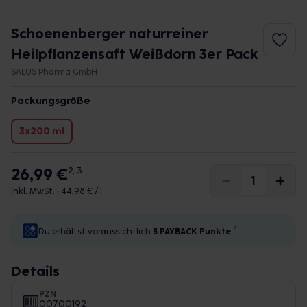
Schoenenberger naturreiner
Heilpflanzensaft Weißdorn 3er Pack
SALUS Pharma GmbH
Packungsgröße
3x200 ml
26,99 €
2, 3
inkl. MwSt. •
44,98 € / l
4
Du erhältst voraussichtlich
5 PAYBACK
Punkte
Details
PZN
00700192