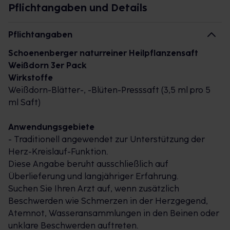
lang. Gerät es aus dem Takt, fühlen wir uns unwohl.
Pflichtangaben und Details
Bei Symptomen wie Herzstolpern, Herzrasen oder
Kreislauf Beschwerden, wie sie zum Beispiel bei
Pflichtangaben
heißen Sommertemperaturen leicht auftreten
Schoenenberger naturreiner Heilpflanzensaft
können, kann der Weißdorn wirksam Abhilfe
Weißdorn 3er Pack
schaffen. Seine Inhaltsstoffe fördern die
Wirkstoffe
Durchblutung des Herzmuskels, weiten die
Weißdorn-Blätter-, -Blüten-Presssaft (3,5 ml pro 5
Herzgefäße und senken so natürlich den Blutdruck -
ml Saft)
die Herzleistung wird verbessert. Damit ist der
Weißdorn die pflanzliche Hilfe zur Stärkung der
Anwendungsgebiete
Herz-Kreislauf-Funktion sowie zur Linderung
- Traditionell angewendet zur Unterstützung der
nervöser Herzbeschwerden.
Herz-Kreislauf-Funktion.
Die Wirkkraft von Schoenenberger Weißdornsaft
Diese Angabe beruht ausschließlich auf
auf einen Blick:
Überlieferung und langjähriger Erfahrung.
Suchen Sie Ihren Arzt auf, wenn zusätzlich
Zur Unterstützung der Herz-Kreislauf-Funktion
Beschwerden wie Schmerzen in der Herzgegend,
Erhöht die Durchblutung des Herzmuskels
Atemnot, Wasseransammlungen in den Beinen oder
Bewährt bei Sommerhitze und Stress
unklare Beschwerden auftreten.
Beugt dem sogenannten „Altersherz“ vor