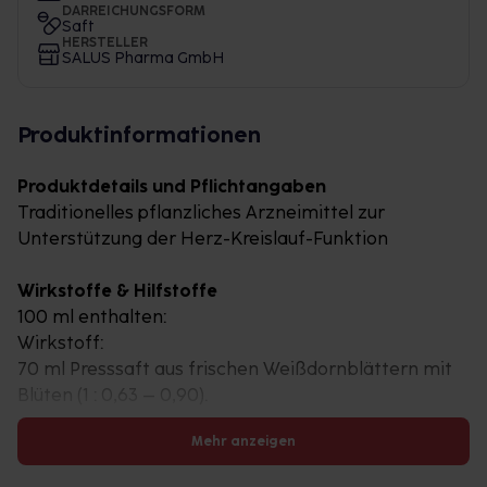
DARREICHUNGSFORM
Saft
HERSTELLER
SALUS Pharma GmbH
Produktinformationen
Produktdetails und Pflichtangaben
Traditionelles pflanzliches Arzneimittel zur
Unterstützung der Herz-Kreislauf-Funktion
Wirkstoffe & Hilfstoffe
100 ml enthalten:
Wirkstoff:
70 ml Presssaft aus frischen Weißdornblättern mit
Blüten (1 : 0,63 – 0,90).
Mehr anzeigen
Weitere Produktinformationen
Unser Herz unterstützt unseren Körper ein Leben