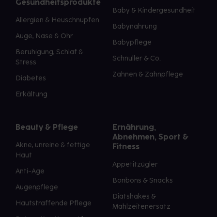
Gesundheitsprodukte
Baby & Kindergesundheit
Allergien & Heuschnupfen
Babynahrung
Auge, Nase & Ohr
Babypflege
Beruhigung, Schlaf &
Schnuller & Co.
Stress
Zahnen & Zahnpflege
Diabetes
Erkältung
Beauty & Pflege
Ernährung,
Abnehmen, Sport &
Akne, unreine & fettige
Fitness
Haut
Appetitzügler
Anti-Age
Bonbons & Snacks
Augenpflege
Diätshakes &
Hautstraffende Pflege
Mahlzeitenersatz