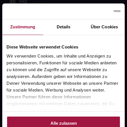
FAQ
Widerrufsformular
Zustimmung
Details
Über Cookies
gesund.de
Diese Webseite verwendet Cookies
Wir verwenden Cookies, um Inhalte und Anzeigen zu
Über uns
personalisieren, Funktionen für soziale Medien anbieten
Karriere
zu können und die Zugriffe auf unsere Webseite zu
analysieren. Außerdem geben wir Informationen zu
Newsletter
Deiner Verwendung unserer Webseite an unsere Partner
Barrierefreiheitserklärung
für soziale Medien, Werbung und Analysen weiter.
Unsere Partner führen diese Informationen
PAYBACK
möglicherweise mit weiteren Daten zusammen, die Du
gesund-versorger.de
ihnen bereitgestellt hast oder die sie im Rahmen Deiner
Nutzung der Dienste gesammelt haben.
Sanitätshäuser
Alle zulassen