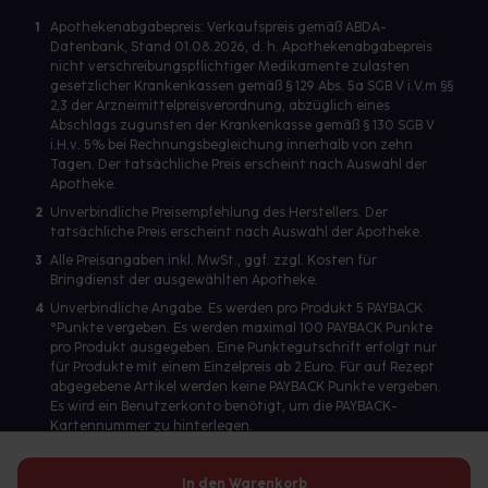
1
Apothekenabgabepreis: Verkaufspreis gemäß ABDA-
Datenbank, Stand 01.08.2026, d. h. Apothekenabgabepreis
nicht verschreibungspflichtiger Medikamente zulasten
gesetzlicher Krankenkassen gemäß § 129 Abs. 5a SGB V i.V.m §§
2,3 der Arzneimittelpreisverordnung, abzüglich eines
Abschlags zugunsten der Krankenkasse gemäß § 130 SGB V
i.H.v. 5% bei Rechnungsbegleichung innerhalb von zehn
Tagen. Der tatsächliche Preis erscheint nach Auswahl der
Apotheke.
2
Unverbindliche Preisempfehlung des Herstellers. Der
tatsächliche Preis erscheint nach Auswahl der Apotheke.
3
Alle Preisangaben inkl. MwSt., ggf. zzgl. Kosten für
Bringdienst der ausgewählten Apotheke.
4
Unverbindliche Angabe. Es werden pro Produkt 5 PAYBACK
°Punkte vergeben. Es werden maximal 100 PAYBACK Punkte
pro Produkt ausgegeben. Eine Punktegutschrift erfolgt nur
für Produkte mit einem Einzelpreis ab 2 Euro. Für auf Rezept
abgegebene Artikel werden keine PAYBACK Punkte vergeben.
Es wird ein Benutzerkonto benötigt, um die PAYBACK-
Kartennummer zu hinterlegen.
In den Warenkorb