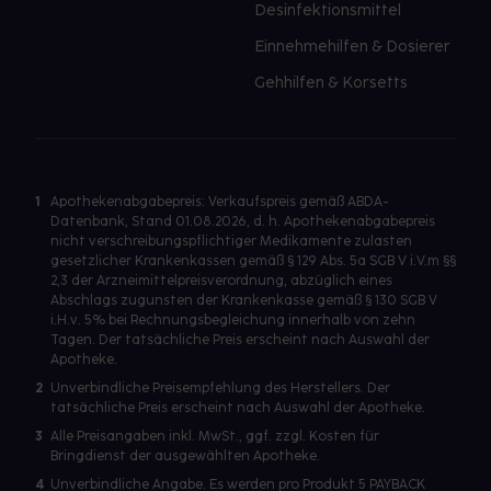
Desinfektionsmittel
Einnehmehilfen & Dosierer
Gehhilfen & Korsetts
1
Apothekenabgabepreis: Verkaufspreis gemäß ABDA-
Datenbank, Stand 01.08.2026, d. h. Apothekenabgabepreis
nicht verschreibungspflichtiger Medikamente zulasten
gesetzlicher Krankenkassen gemäß § 129 Abs. 5a SGB V i.V.m §§
2,3 der Arzneimittelpreisverordnung, abzüglich eines
Abschlags zugunsten der Krankenkasse gemäß § 130 SGB V
i.H.v. 5% bei Rechnungsbegleichung innerhalb von zehn
Tagen. Der tatsächliche Preis erscheint nach Auswahl der
Apotheke.
2
Unverbindliche Preisempfehlung des Herstellers. Der
tatsächliche Preis erscheint nach Auswahl der Apotheke.
3
Alle Preisangaben inkl. MwSt., ggf. zzgl. Kosten für
Bringdienst der ausgewählten Apotheke.
4
Unverbindliche Angabe. Es werden pro Produkt 5 PAYBACK