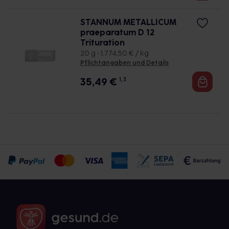
STANNUM METALLICUM
praeparatum D 12
Trituration
20 g • 1.774,50 € / kg
Pflichtangaben und Details
35,49
€
1, 3