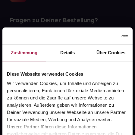
Fragen zu Deiner Bestellung?
Kontakt
FAQ
Zustimmung
Details
Über Cookies
Widerrufsformular
Diese Webseite verwendet Cookies
Wir verwenden Cookies, um Inhalte und Anzeigen zu
personalisieren, Funktionen für soziale Medien anbieten
gesund.de
zu können und die Zugriffe auf unsere Webseite zu
analysieren. Außerdem geben wir Informationen zu
Über uns
Deiner Verwendung unserer Webseite an unsere Partner
Karriere
für soziale Medien, Werbung und Analysen weiter.
Unsere Partner führen diese Informationen
Newsletter
möglicherweise mit weiteren Daten zusammen, die Du