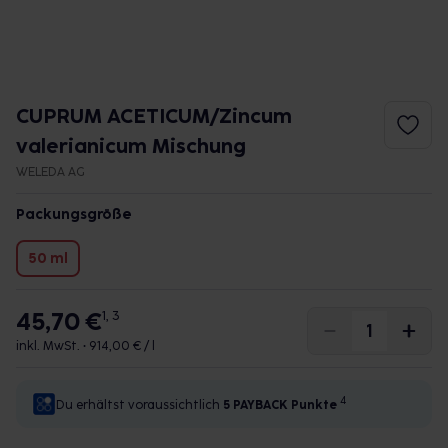
CUPRUM ACETICUM/Zincum
valerianicum Mischung
WELEDA AG
Packungsgröße
50 ml
45,70 €
1, 3
inkl. MwSt. •
914,00 € / l
4
Du erhältst voraussichtlich
5 PAYBACK
Punkte