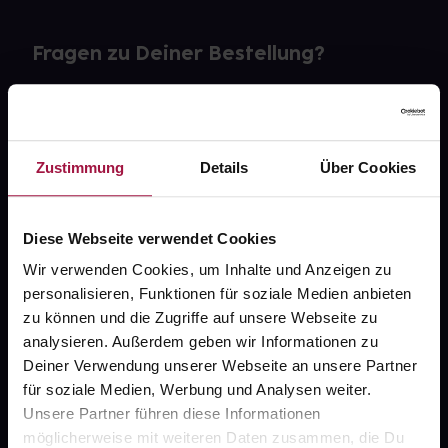
Fragen zu Deiner Bestellung?
Kontakt
FAQ
Zustimmung
Details
Über Cookies
Widerrufsformular
Diese Webseite verwendet Cookies
Wir verwenden Cookies, um Inhalte und Anzeigen zu
personalisieren, Funktionen für soziale Medien anbieten
gesund.de
zu können und die Zugriffe auf unsere Webseite zu
analysieren. Außerdem geben wir Informationen zu
Über uns
Deiner Verwendung unserer Webseite an unsere Partner
Karriere
für soziale Medien, Werbung und Analysen weiter.
Unsere Partner führen diese Informationen
Newsletter
möglicherweise mit weiteren Daten zusammen, die Du