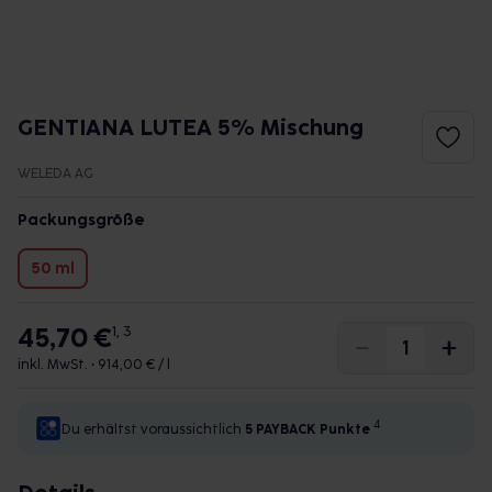
GENTIANA LUTEA 5% Mischung
WELEDA AG
Packungsgröße
50 ml
45,70 €
1, 3
inkl. MwSt. •
914,00 € / l
4
Du erhältst voraussichtlich
5 PAYBACK
Punkte