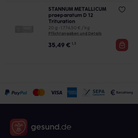
STANNUM METALLICUM
praeparatum D 12
Trituration
20 g • 1.774,50 € / kg
Pflichtangaben und Details
35,49
€
1, 3