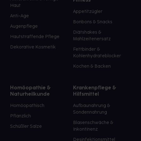
Haut
Appetitzügler
Anti-Age
Bonbons & Snacks
Augenpflege
Diätshakes &
Hautstraffende Pflege
Mahlzeitenersatz
Dekorative Kosmetik
Fettbinder &
Kohlenhydrateblocker
Kochen & Backen
Homöopathie &
Krankenpflege &
Naturheilkunde
Hilfsmittel
Homöopathisch
Aufbaunahrung &
Sondennahrung
Pflanzlich
Blasenschwäche &
Schüßler Salze
Inkontinenz
Desinfektionsmittel