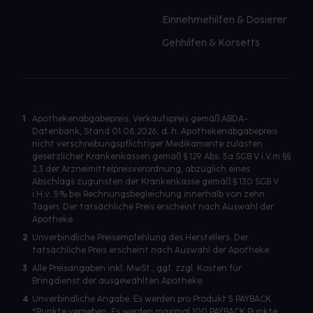
Einnehmehilfen & Dosierer
Gehhilfen & Korsetts
1
Apothekenabgabepreis: Verkaufspreis gemäß ABDA-
Datenbank, Stand 01.08.2026, d. h. Apothekenabgabepreis
nicht verschreibungspflichtiger Medikamente zulasten
gesetzlicher Krankenkassen gemäß § 129 Abs. 5a SGB V i.V.m §§
2,3 der Arzneimittelpreisverordnung, abzüglich eines
Abschlags zugunsten der Krankenkasse gemäß § 130 SGB V
i.H.v. 5% bei Rechnungsbegleichung innerhalb von zehn
Tagen. Der tatsächliche Preis erscheint nach Auswahl der
Apotheke.
2
Unverbindliche Preisempfehlung des Herstellers. Der
tatsächliche Preis erscheint nach Auswahl der Apotheke.
3
Alle Preisangaben inkl. MwSt., ggf. zzgl. Kosten für
Bringdienst der ausgewählten Apotheke.
4
Unverbindliche Angabe. Es werden pro Produkt 5 PAYBACK
°Punkte vergeben. Es werden maximal 100 PAYBACK Punkte