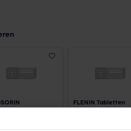
eren
SORIN
FLENIN Tabletten
tten
250 St. • 0,10 € / St.
 0,12 € / St.
angaben und Details
Pflichtangaben und Details