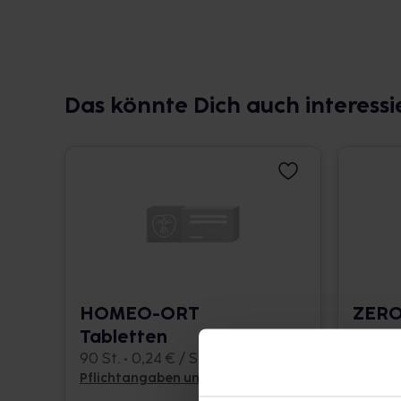
Das könnte Dich auch interessi
HOMEO-ORT
ZERO
Tabletten
Table
90 St. • 0,24 € / St.
80 St. •
Pflichtangaben und Details
Pflicht