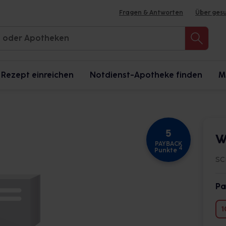
Fragen & Antworten
Über ges
Rezept einreichen
Notdienst-Apotheke finden
M
5
W
PAYBACK
4
Punkte
SC
Pa
1