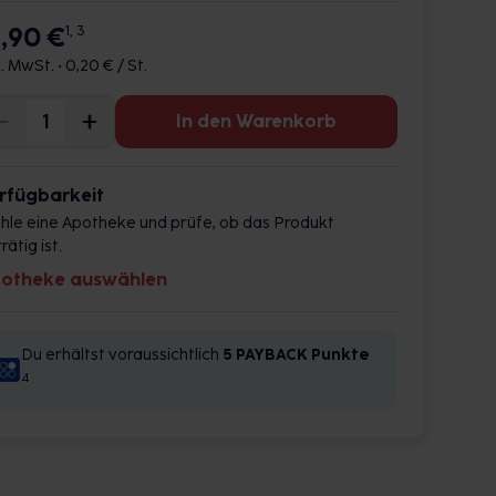
9,90 €
1, 3
l. MwSt. •
0,20 € / St.
In den Warenkorb
rfügbarkeit
hle eine Apotheke und prüfe, ob das Produkt
rätig ist.
otheke auswählen
Du erhältst voraussichtlich
5 PAYBACK
Punkte
4