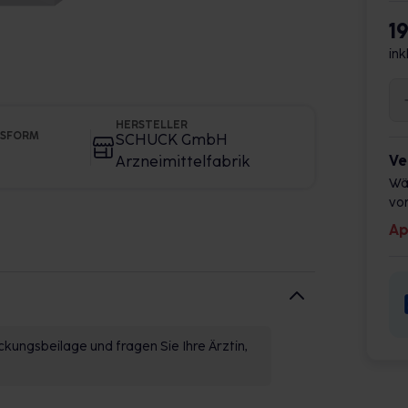
1
ink
HERSTELLER
GSFORM
SCHUCK GmbH
Ve
Arzneimittelfabrik
Wä
vor
Ap
kungsbeilage und fragen Sie Ihre Ärztin,