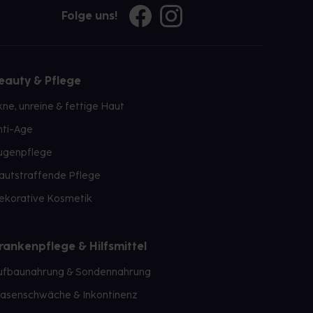
Folge uns!
eauty & Pflege
kne, unreine & fettige Haut
nti-Age
ugenpflege
autstraffende Pflege
ekorative Kosmetik
rankenpflege & Hilfsmittel
ufbaunahrung & Sondennahrung
lasenschwäche & Inkontinenz