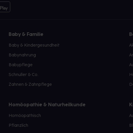
Baby & Familie
B
Baby & Kindergesundheit
A
Babynahrung
A
Babypflege
A
Schnuller & Co.
H
Zahnen & Zahnpflege
D
Homöopathie & Naturheilkunde
K
Homöopathisch
A
Pflanzlich
B