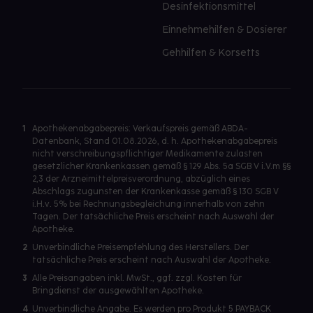
Desinfektionsmittel
Einnehmehilfen & Dosierer
Gehhilfen & Korsetts
1
Apothekenabgabepreis: Verkaufspreis gemäß ABDA-
Datenbank, Stand 01.08.2026, d. h. Apothekenabgabepreis
nicht verschreibungspflichtiger Medikamente zulasten
gesetzlicher Krankenkassen gemäß § 129 Abs. 5a SGB V i.V.m §§
2,3 der Arzneimittelpreisverordnung, abzüglich eines
Abschlags zugunsten der Krankenkasse gemäß § 130 SGB V
i.H.v. 5% bei Rechnungsbegleichung innerhalb von zehn
Tagen. Der tatsächliche Preis erscheint nach Auswahl der
Apotheke.
2
Unverbindliche Preisempfehlung des Herstellers. Der
tatsächliche Preis erscheint nach Auswahl der Apotheke.
3
Alle Preisangaben inkl. MwSt., ggf. zzgl. Kosten für
Bringdienst der ausgewählten Apotheke.
4
Unverbindliche Angabe. Es werden pro Produkt 5 PAYBACK