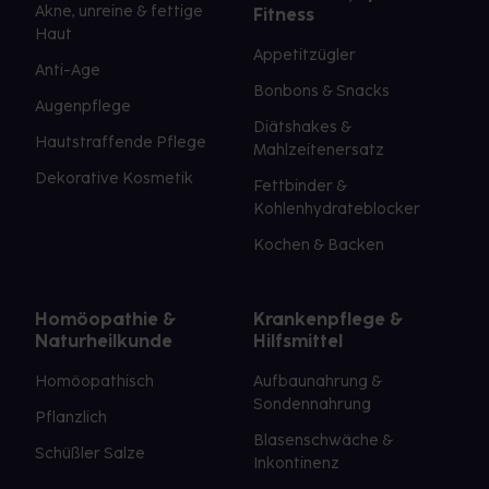
Akne, unreine & fettige
Fitness
Haut
Appetitzügler
Anti-Age
Bonbons & Snacks
Augenpflege
Diätshakes &
Hautstraffende Pflege
Mahlzeitenersatz
Dekorative Kosmetik
Fettbinder &
Kohlenhydrateblocker
Kochen & Backen
Homöopathie &
Krankenpflege &
Naturheilkunde
Hilfsmittel
Homöopathisch
Aufbaunahrung &
Sondennahrung
Pflanzlich
Blasenschwäche &
Schüßler Salze
Inkontinenz