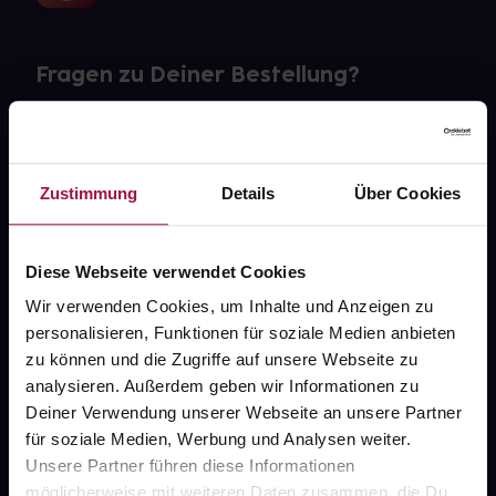
Fragen zu Deiner Bestellung?
Kontakt
FAQ
Zustimmung
Details
Über Cookies
Widerrufsformular
Diese Webseite verwendet Cookies
Wir verwenden Cookies, um Inhalte und Anzeigen zu
personalisieren, Funktionen für soziale Medien anbieten
gesund.de
zu können und die Zugriffe auf unsere Webseite zu
analysieren. Außerdem geben wir Informationen zu
Über uns
Deiner Verwendung unserer Webseite an unsere Partner
Karriere
für soziale Medien, Werbung und Analysen weiter.
Unsere Partner führen diese Informationen
Newsletter
möglicherweise mit weiteren Daten zusammen, die Du