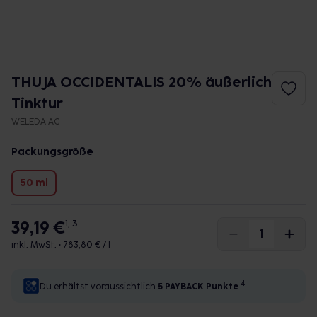
THUJA OCCIDENTALIS 20% äußerlich
Tinktur
WELEDA AG
Packungsgröße
50 ml
39,19 €
1, 3
inkl. MwSt. •
783,80 € / l
4
Du erhältst voraussichtlich
5 PAYBACK
Punkte