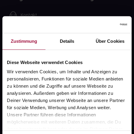
Kontakt
FAQ
Zustimmung
Details
Über Cookies
Widerrufsformular
Diese Webseite verwendet Cookies
gesund.de
Wir verwenden Cookies, um Inhalte und Anzeigen zu
personalisieren, Funktionen für soziale Medien anbieten
Über uns
zu können und die Zugriffe auf unsere Webseite zu
analysieren. Außerdem geben wir Informationen zu
Karriere
Deiner Verwendung unserer Webseite an unsere Partner
Newsletter
für soziale Medien, Werbung und Analysen weiter.
Unsere Partner führen diese Informationen
Barrierefreiheitserklärung
möglicherweise mit weiteren Daten zusammen, die Du
ihnen bereitgestellt hast oder die sie im Rahmen Deiner
PAYBACK