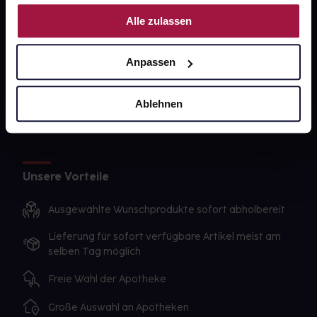
Nutzung der Dienste gesammelt haben.
gesund-versorger.de
Alle zulassen
Sanitätshäuser
Anpassen
Datenschutz
AGB
Ablehnen
Impressum
Unsere Vorteile
Ausgewählte Wunschprodukte sofort abholbereit
Lieferung für sofort verfügbare Artikel meist am
selben Tag möglich
Freie Wahl der Apotheke
Große Auswahl an Apotheken