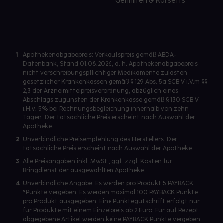
Gehhilfen & Korsetts
1
Apothekenabgabepreis: Verkaufspreis gemäß ABDA-
Datenbank, Stand 01.08.2026, d. h. Apothekenabgabepreis
nicht verschreibungspflichtiger Medikamente zulasten
gesetzlicher Krankenkassen gemäß § 129 Abs. 5a SGB V i.V.m §§
2,3 der Arzneimittelpreisverordnung, abzüglich eines
Abschlags zugunsten der Krankenkasse gemäß § 130 SGB V
i.H.v. 5% bei Rechnungsbegleichung innerhalb von zehn
Tagen. Der tatsächliche Preis erscheint nach Auswahl der
Apotheke.
2
Unverbindliche Preisempfehlung des Herstellers. Der
tatsächliche Preis erscheint nach Auswahl der Apotheke.
3
Alle Preisangaben inkl. MwSt., ggf. zzgl. Kosten für
Bringdienst der ausgewählten Apotheke.
4
Unverbindliche Angabe. Es werden pro Produkt 5 PAYBACK
°Punkte vergeben. Es werden maximal 100 PAYBACK Punkte
pro Produkt ausgegeben. Eine Punktegutschrift erfolgt nur
für Produkte mit einem Einzelpreis ab 2 Euro. Für auf Rezept
abgegebene Artikel werden keine PAYBACK Punkte vergeben.