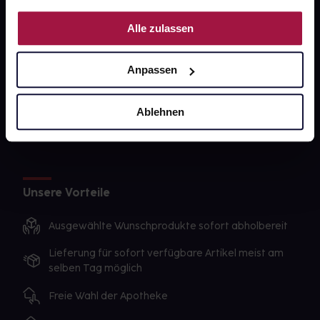
PAYBACK
Nutzung der Dienste gesammelt haben.
Alle zulassen
gesund-versorger.de
Sanitätshäuser
Anpassen
Datenschutz
AGB
Ablehnen
Impressum
Unsere Vorteile
Ausgewählte Wunschprodukte sofort abholbereit
Lieferung für sofort verfügbare Artikel meist am
selben Tag möglich
Freie Wahl der Apotheke