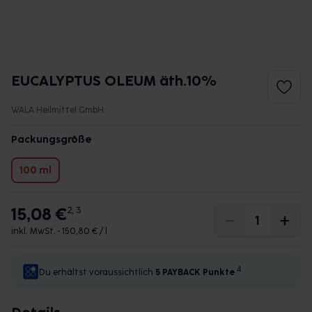
EUCALYPTUS OLEUM äth.10%
WALA Heilmittel GmbH
Packungsgröße
100 ml
15,08 €
2, 3
inkl. MwSt. •
150,80 € / l
4
Du erhältst voraussichtlich
5 PAYBACK
Punkte