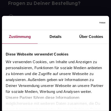
Fragen zu Deiner Bestellung?
Kontakt
FAQ
Zustimmung
Details
Über Cookies
Widerrufsformular
Diese Webseite verwendet Cookies
Wir verwenden Cookies, um Inhalte und Anzeigen zu
gesund.de
personalisieren, Funktionen für soziale Medien anbieten
zu können und die Zugriffe auf unsere Webseite zu
Über uns
analysieren. Außerdem geben wir Informationen zu
Karriere
Deiner Verwendung unserer Webseite an unsere Partner
für soziale Medien, Werbung und Analysen weiter.
Newsletter
Unsere Partner führen diese Informationen
Barrierefreiheitserklärung
möglicherweise mit weiteren Daten zusammen, die Du
ihnen bereitgestellt hast oder die sie im Rahmen Deiner