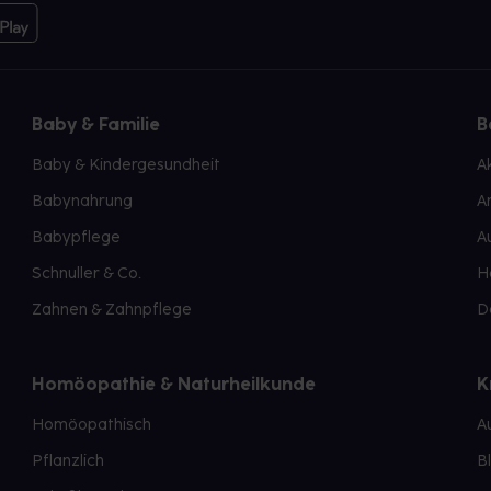
Baby & Familie
B
Baby & Kindergesundheit
A
Babynahrung
A
Babypflege
A
Schnuller & Co.
H
Zahnen & Zahnpflege
D
Homöopathie & Naturheilkunde
K
Homöopathisch
A
Pflanzlich
B