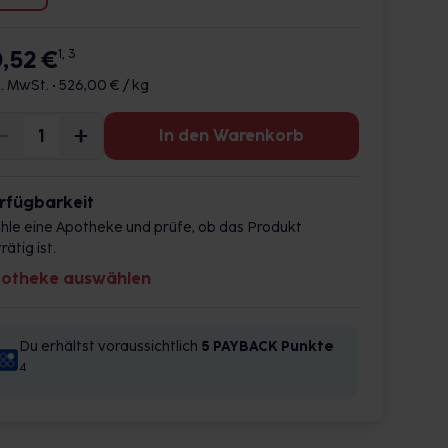
0,52 €
1, 3
l. MwSt. •
526,00 € / kg
In den Warenkorb
rfügbarkeit
hle eine Apotheke und prüfe, ob das Produkt
rätig ist.
otheke auswählen
Du erhältst voraussichtlich
5 PAYBACK
Punkte
4