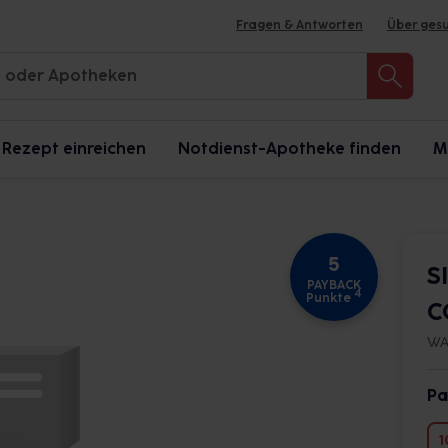
Fragen & Antworten
Über ges
Rezept einreichen
Notdienst-Apotheke finden
M
5
S
PAYBACK
4
Punkte
C
WA
Pa
1