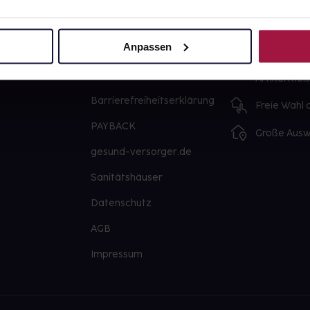
Über uns
Ausgewähl
sofort abho
Anpassen
Karriere
Lieferung f
Newsletter
Artikel mei
Barrierefreiheitserklärung
Freie Wahl
PAYBACK
Große Ausw
gesund-versorger.de
Sanitätshäuser
Datenschutz
AGB
Impressum