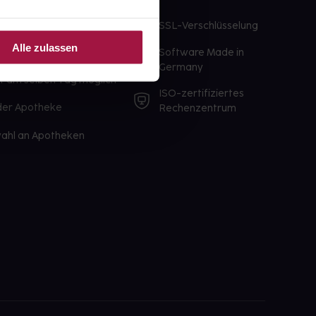
te Wunschprodukte
SSL-Verschlüsselung
lbereit
Alle zulassen
Software Made in
ür sofort verfügbare
Germany
st am selben Tag möglich
ISO-zertifiziertes
 der Apotheke
Rechenzentrum
ahl an Apotheken