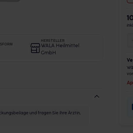
1
ink
HERSTELLER
GSFORM
WALA Heilmittel
GmbH
Ve
Wä
vor
Ap
kungsbeilage und fragen Sie Ihre Ärztin,