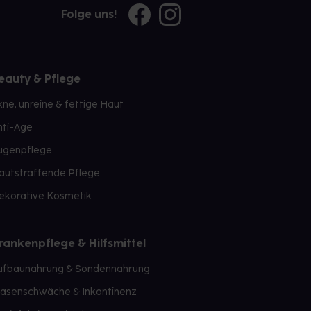
Folge uns!
eauty & Pflege
kne, unreine & fettige Haut
nti-Age
ugenpflege
autstraffende Pflege
ekorative Kosmetik
rankenpflege & Hilfsmittel
ufbaunahrung & Sondennahrung
lasenschwäche & Inkontinenz