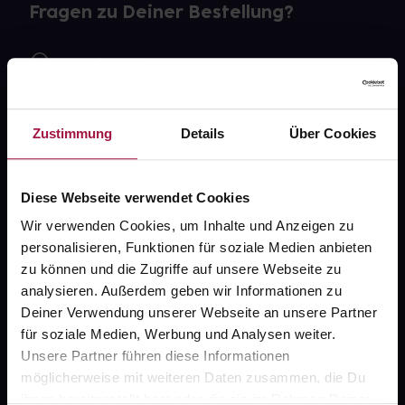
Fragen zu Deiner Bestellung?
Kontakt
FAQ
Zustimmung
Details
Über Cookies
Widerrufsformular
Diese Webseite verwendet Cookies
Wir verwenden Cookies, um Inhalte und Anzeigen zu
gesund.de
personalisieren, Funktionen für soziale Medien anbieten
zu können und die Zugriffe auf unsere Webseite zu
Über uns
analysieren. Außerdem geben wir Informationen zu
Karriere
Deiner Verwendung unserer Webseite an unsere Partner
für soziale Medien, Werbung und Analysen weiter.
Newsletter
Unsere Partner führen diese Informationen
Barrierefreiheitserklärung
möglicherweise mit weiteren Daten zusammen, die Du
ihnen bereitgestellt hast oder die sie im Rahmen Deiner