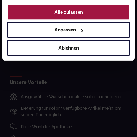
PAYBACK
Nutzung der Dienste gesammelt haben.
Alle zulassen
gesund-versorger.de
Sanitätshäuser
Anpassen
Datenschutz
AGB
Ablehnen
Impressum
Unsere Vorteile
Ausgewählte Wunschprodukte sofort abholbereit
Lieferung für sofort verfügbare Artikel meist am
selben Tag möglich
Freie Wahl der Apotheke