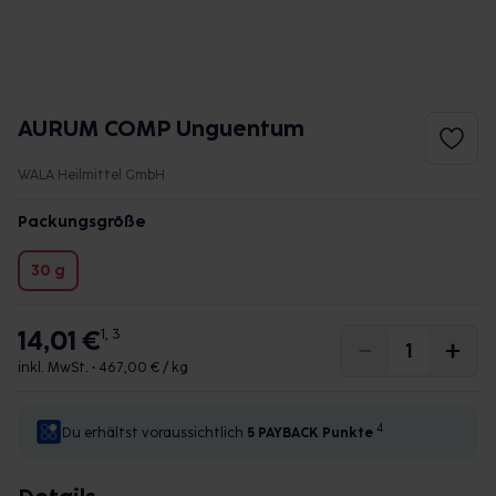
AURUM COMP Unguentum
WALA Heilmittel GmbH
Packungsgröße
30 g
14,01 €
1, 3
inkl. MwSt. •
467,00 € / kg
4
Du erhältst voraussichtlich
5 PAYBACK
Punkte