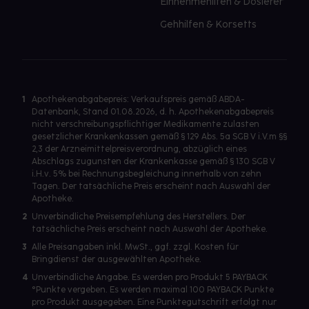
Einnehmehilfen & Dosierer
Gehhilfen & Korsetts
1
Apothekenabgabepreis: Verkaufspreis gemäß ABDA-
Datenbank, Stand 01.08.2026, d. h. Apothekenabgabepreis
nicht verschreibungspflichtiger Medikamente zulasten
gesetzlicher Krankenkassen gemäß § 129 Abs. 5a SGB V i.V.m §§
2,3 der Arzneimittelpreisverordnung, abzüglich eines
Abschlags zugunsten der Krankenkasse gemäß § 130 SGB V
i.H.v. 5% bei Rechnungsbegleichung innerhalb von zehn
Tagen. Der tatsächliche Preis erscheint nach Auswahl der
Apotheke.
2
Unverbindliche Preisempfehlung des Herstellers. Der
tatsächliche Preis erscheint nach Auswahl der Apotheke.
3
Alle Preisangaben inkl. MwSt., ggf. zzgl. Kosten für
Bringdienst der ausgewählten Apotheke.
4
Unverbindliche Angabe. Es werden pro Produkt 5 PAYBACK
°Punkte vergeben. Es werden maximal 100 PAYBACK Punkte
pro Produkt ausgegeben. Eine Punktegutschrift erfolgt nur