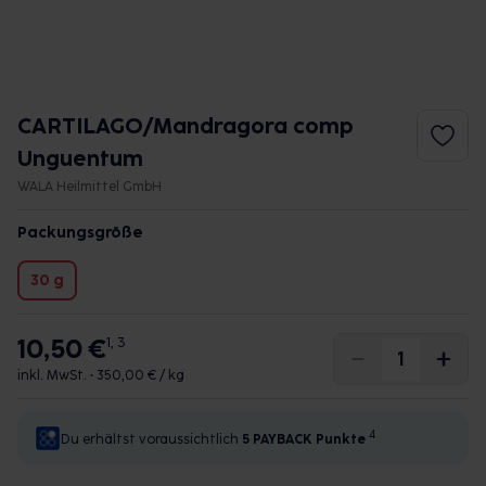
CARTILAGO/Mandragora comp
Unguentum
WALA Heilmittel GmbH
Packungsgröße
30 g
10,50 €
1, 3
inkl. MwSt. •
350,00 € / kg
4
Du erhältst voraussichtlich
5 PAYBACK
Punkte