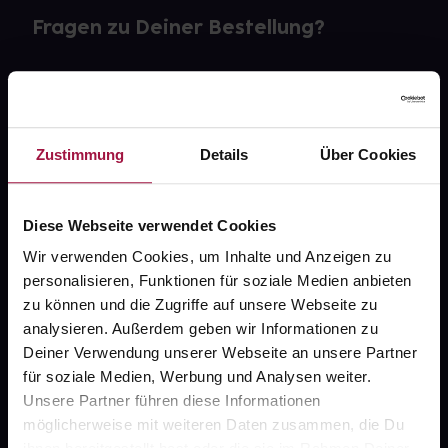
Fragen zu Deiner Bestellung?
Kontakt
FAQ
Zustimmung
Details
Über Cookies
Widerrufsformular
Diese Webseite verwendet Cookies
Wir verwenden Cookies, um Inhalte und Anzeigen zu
gesund.de
personalisieren, Funktionen für soziale Medien anbieten
zu können und die Zugriffe auf unsere Webseite zu
Über uns
analysieren. Außerdem geben wir Informationen zu
Deiner Verwendung unserer Webseite an unsere Partner
Karriere
für soziale Medien, Werbung und Analysen weiter.
Newsletter
Unsere Partner führen diese Informationen
möglicherweise mit weiteren Daten zusammen, die Du
Barrierefreiheitserklärung