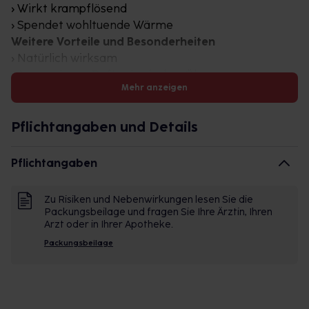
› Wirkt krampflösend
› Spendet wohltuende Wärme
Weitere Vorteile und Besonderheiten
› Natürlich wirksam
› Angenehmer Duft ätherischer Öle
Mehr anzeigen
› Enthält natürliches Bienenwachs als wärmenden
Wirkstoff
› Frei von künstlichen Duft-, Farb- und
Pflichtangaben und Details
Konservierungsstoffen
› Auch anwendbar in Kombination mit WALA
Pflichtangaben
Plantago Hustensaft und WALA Bronchi Plantago
Globuli velati
Zu Risiken und Nebenwirkungen lesen Sie die
› Für Erwachsene und Kinder ab 2 Jahren
Packungsbeilage und fragen Sie Ihre Ärztin, Ihren
Auch geeignet für
Arzt oder in Ihrer Apotheke.
› Schwangere 1
Packungsbeilage
› Stillende (nicht im Bereich der Brust anwenden)1
› Kinder ab 2 Jahren
1 In Schwangerschaft und Stillzeit sollten
Arzneimittel grundsätzlich nur nach einer Beratung