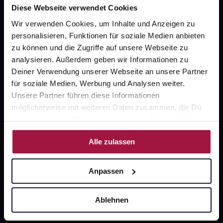
Diese Webseite verwendet Cookies
Wir verwenden Cookies, um Inhalte und Anzeigen zu
Fragen zu Deiner Bestellung?
personalisieren, Funktionen für soziale Medien anbieten
zu können und die Zugriffe auf unsere Webseite zu
Kontakt
analysieren. Außerdem geben wir Informationen zu
Deiner Verwendung unserer Webseite an unsere Partner
FAQ
für soziale Medien, Werbung und Analysen weiter.
Unsere Partner führen diese Informationen
Widerrufsformular
möglicherweise mit weiteren Daten zusammen, die Du
ihnen bereitgestellt hast oder die sie im Rahmen Deiner
Nutzung der Dienste gesammelt haben.
Alle zulassen
gesund.de
Anpassen
Über uns
Karriere
Ablehnen
Newsletter