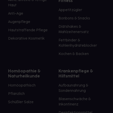
Fitness
Haut
Appetitzügler
Anti-Age
Bonbons & Snacks
Augenpflege
Diätshakes &
Hautstraffende Pflege
Mahlzeitenersatz
Dekorative Kosmetik
Fettbinder &
Kohlenhydrateblocker
Kochen & Backen
Homöopathie &
Krankenpflege &
Naturheilkunde
Hilfsmittel
Homöopathisch
Aufbaunahrung &
Sondennahrung
Pflanzlich
Blasenschwäche &
Schüßler Salze
Inkontinenz
Desinfektionsmittel