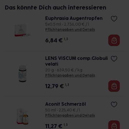
in der Apotheke oder
ärztlicher Rücksprache
Das könnte Dich auch interessieren
angewendet werden.
Euphrasia Augentropfen
Pflichtangaben Plantago Bronchialbalsam
5x0.5 ml • 2.736,00 € / l
Plantago Bronchialbalsam, Salbe.
Pflichtangaben und Details
Anwendungsgebiete gemäß der
6,84
€
1, 3
anthroposophischen Menschen-
und
Naturerkenntnis. Dazu gehören: Katarrhalisch-
entzündliche Erkrankungen der Luftwege.
LENS VISCUM comp.Globuli
Warnhinweise: Enthält
Kampfer, Erdnussöl,
velati
Eucalyptusöl und Wollwachs. Enthält 9 mg Alkohol
20 g • 639,50 € / kg
(Ethanol) pro 1 g entsprechend 0,9 %
(w/w). Stand:
Pflichtangaben und Details
November 2022. WALA Heilmittel GmbH, 73087 Bad
12,79
€
1, 3
Boll/Eckwälden.
Zu Risiken und Nebenwirkungen lesen Sie die
Packungsbeilage und fragen Sie Ihre Ärztin, Ihren
Aconit Schmerzöl
Arzt oder in Ihrer
Apotheke.
50 ml • 225,40 € / l
Pflichtangaben und Details
11,27
€
1, 3