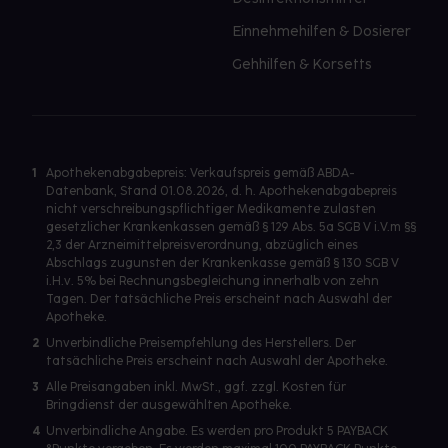
Einnehmehilfen & Dosierer
Gehhilfen & Korsetts
1
Apothekenabgabepreis: Verkaufspreis gemäß ABDA-
Datenbank, Stand 01.08.2026, d. h. Apothekenabgabepreis
nicht verschreibungspflichtiger Medikamente zulasten
gesetzlicher Krankenkassen gemäß § 129 Abs. 5a SGB V i.V.m §§
2,3 der Arzneimittelpreisverordnung, abzüglich eines
Abschlags zugunsten der Krankenkasse gemäß § 130 SGB V
i.H.v. 5% bei Rechnungsbegleichung innerhalb von zehn
Tagen. Der tatsächliche Preis erscheint nach Auswahl der
Apotheke.
2
Unverbindliche Preisempfehlung des Herstellers. Der
tatsächliche Preis erscheint nach Auswahl der Apotheke.
3
Alle Preisangaben inkl. MwSt., ggf. zzgl. Kosten für
Bringdienst der ausgewählten Apotheke.
4
Unverbindliche Angabe. Es werden pro Produkt 5 PAYBACK