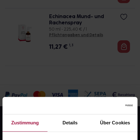
Echinacea Mund- und
Rachenspray
50 ml • 225,40 € / l
Pflichtangaben und Details
11,27
€
1, 3
Zustimmung
Details
Über Cookies