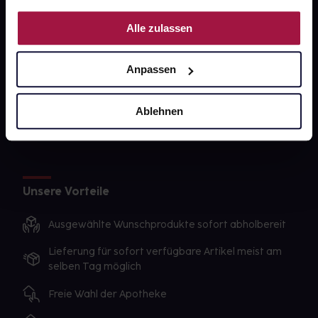
PAYBACK
Nutzung der Dienste gesammelt haben.
Alle zulassen
gesund-versorger.de
Sanitätshäuser
Anpassen
Datenschutz
AGB
Ablehnen
Impressum
Unsere Vorteile
Ausgewählte Wunschprodukte sofort abholbereit
Lieferung für sofort verfügbare Artikel meist am
selben Tag möglich
Freie Wahl der Apotheke