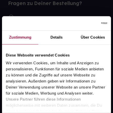
Fragen zu Deiner Bestellung?
Kontakt
FAQ
Zustimmung
Details
Über Cookies
Widerrufsformular
Diese Webseite verwendet Cookies
Wir verwenden Cookies, um Inhalte und Anzeigen zu
gesund.de
personalisieren, Funktionen für soziale Medien anbieten
zu können und die Zugriffe auf unsere Webseite zu
Über uns
analysieren. Außerdem geben wir Informationen zu
Karriere
Deiner Verwendung unserer Webseite an unsere Partner
für soziale Medien, Werbung und Analysen weiter.
Newsletter
Unsere Partner führen diese Informationen
Barrierefreiheitserklärung
möglicherweise mit weiteren Daten zusammen, die Du
ihnen bereitgestellt hast oder die sie im Rahmen Deiner