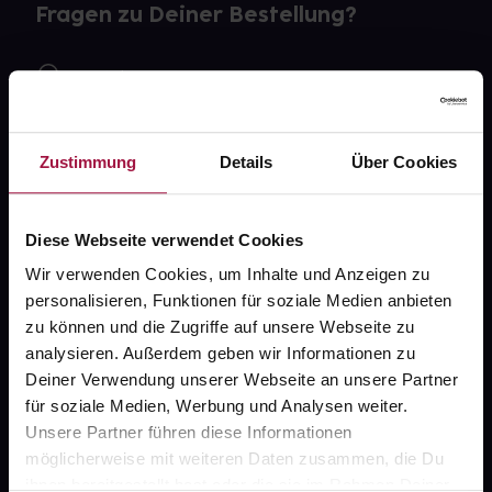
Fragen zu Deiner Bestellung?
Kontakt
FAQ
Zustimmung
Details
Über Cookies
Widerrufsformular
Diese Webseite verwendet Cookies
Wir verwenden Cookies, um Inhalte und Anzeigen zu
gesund.de
personalisieren, Funktionen für soziale Medien anbieten
zu können und die Zugriffe auf unsere Webseite zu
Über uns
analysieren. Außerdem geben wir Informationen zu
Karriere
Deiner Verwendung unserer Webseite an unsere Partner
für soziale Medien, Werbung und Analysen weiter.
Newsletter
Unsere Partner führen diese Informationen
Barrierefreiheitserklärung
möglicherweise mit weiteren Daten zusammen, die Du
ihnen bereitgestellt hast oder die sie im Rahmen Deiner