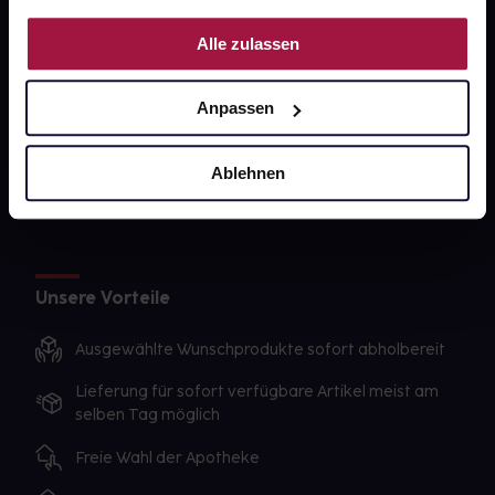
PAYBACK
Nutzung der Dienste gesammelt haben.
Alle zulassen
gesund-versorger.de
Sanitätshäuser
Anpassen
Datenschutz
AGB
Ablehnen
Impressum
Unsere Vorteile
Ausgewählte Wunschprodukte sofort abholbereit
Lieferung für sofort verfügbare Artikel meist am
selben Tag möglich
Freie Wahl der Apotheke