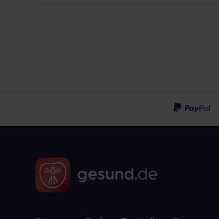
Inulin1, Füllstoffe (Cellulose), Beschichtun
Milchsäurebakterien-Zusammensetzung1 [La
casei, Lactobacillus plantarum, Lactobacill
Bifidobacterium longum, Streptococcus the
Antioxidationsmittel (Ascorbinsäure)], Trennm
Enthält Spuren von Milch und Soja.
1Ursprung: EU-/Nicht-EU-Länder. www.vit
Hersteller
Vitabalans Oy, Varastokatu 8, FI-13500 Häm
Packungsgrößen
20, 50 und 100 Tabletten