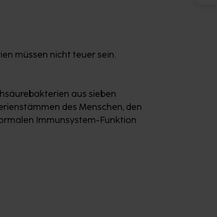
en müssen nicht teuer sein.
lchsäurebakterien aus sieben
kterienstämmen des Menschen, den
ur normalen Immunsystem-Funktion
n Magensäure
s resistent gegen Magensäure. Die
upport™-Technologie, einem
 und Polysacchariden, versehen. Dieser
rien lebend den Darm erreichen.