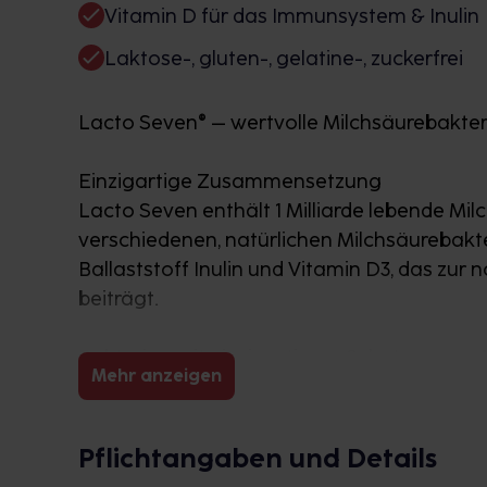
Vitamin D für das Immunsystem & Inulin
Laktose-, gluten-, gelatine-, zuckerfrei
Lacto Seven® – wertvolle Milchsäurebakteri
Einzigartige Zusammensetzung
Lacto Seven enthält 1 Milliarde lebende Mi
verschiedenen, natürlichen Milchsäureba
Ballaststoff Inulin und Vitamin D3, das z
beiträgt.
Bakterien mit einzigartigem Schutz gege
Mehr anzeigen
Unsere Bakterienstämme sind von Natur au
Bakterien werden mit der speziellen Bio-S
einzigartigen Schutzkomplex aus Proteinen
Pflichtangaben und Details
Schutzkomplex sorgt dafür, dass die Bakte