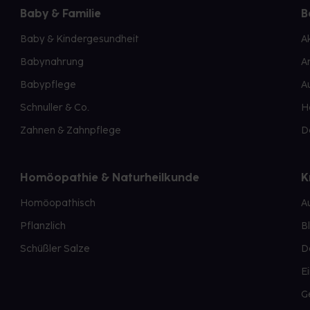
Baby & Familie
B
Baby & Kindergesundheit
A
Babynahrung
A
Babypflege
A
Schnuller & Co.
H
Zahnen & Zahnpflege
D
Homöopathie & Naturheilkunde
K
Homöopathisch
A
Pflanzlich
B
Schüßler Salze
D
E
G