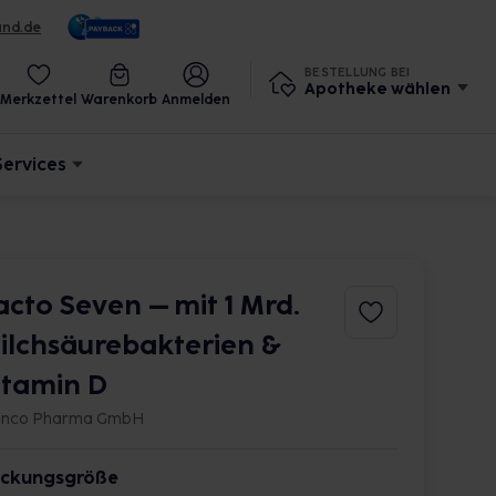
und.de
BESTELLUNG BEI
Apotheke wählen
Merkzettel
Warenkorb
Anmelden
Services
acto Seven – mit 1 Mrd.
ilchsäurebakterien &
itamin D
anco Pharma GmbH
ckungsgröße