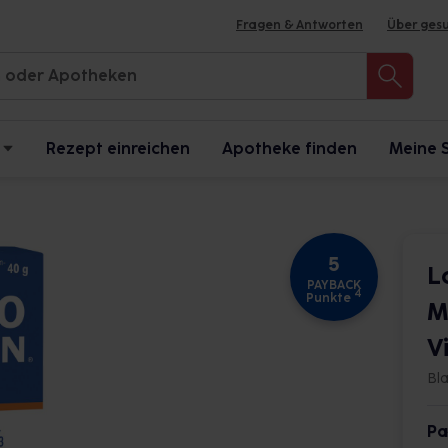
Fragen & Antworten
Über ges
Rezept einreichen
Apotheke finden
Meine 
5
L
PAYBACK
4
Punkte
M
V
Bl
Pa