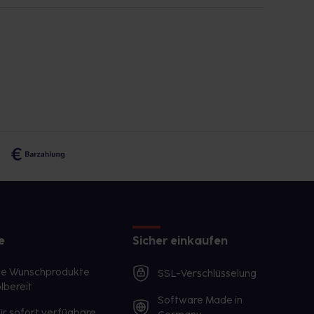
e
Sicher einkaufen
te Wunschprodukte
SSL-Verschlüsselung
lbereit
Software Made in
ür sofort verfügbare