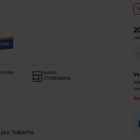
1
2
ink
GSFORM
MARKE
Ve
Vitabalans
Wä
vor
Ap
 pro Tablette