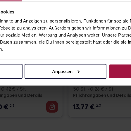
e mit Wasser einnehmen.
nd stillende Mütter geeignet. Lacto
Cookies
net.
nhalte und Anzeigen zu personalisieren, Funktionen für soziale
 Webseite zu analysieren. Außerdem geben wir Informationen zu
ür soziale Medien, Werbung und Analysen weiter. Unsere Partne
en, Gelatine, Laktose.
 Daten zusammen, die Du ihnen bereitgestellt hast oder die si
n.
dorn Omega 7 +
Lacto Seven Chew 
 wertvolle
mit 1 Mrd.
hrmenge darf nicht überschritten
Anpassen
äuren, Zink &
Milchsäurebakterie
& Vit. D
z für eine ausgewogene,
 0,42 € / St.
50 St. • 0,28 € / St.
esunde Lebensweise.
angaben und Details
Pflichtangaben und Details
ern aufbewahren. Trocken bei
0
€
13,77
€
2, 3
2, 3