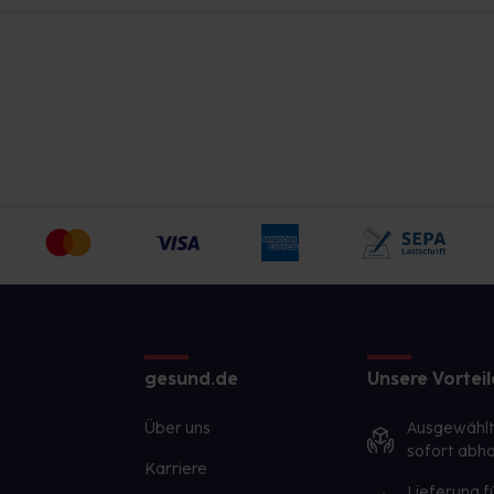
g (Magnesiumsalze der Speisefettsäuren),
ctobacillus acidophilus, Lactobacillus
us reuteri, Lactobacillus rhamnosus,
rmophilus, Maltodextrin,
ittel (Siliciumoxid), Cholecalciferol1.
abalans.com
eenlinna, Finnland.
gesund.de
Unsere Vorteil
Über uns
Ausgewähl
sofort abho
Karriere
Lieferung f