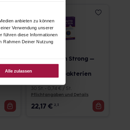
 Medien anbieten zu können
 Deiner Verwendung unserer
r führen diese Informationen
e im Rahmen Deiner Nutzung
–
Lacto Seven Strong –
10 Mrd.
Alle zulassen
n
Milchsäurebakterien
& Vitamin D
30 St. • 0,74 € / St.
Pflichtangaben und Details
22,17
€
2, 3