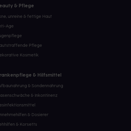
eauty & Pflege
kne, unreine & fettige Haut
nti-Age
ugenpflege
autstraffende Pflege
ekorative Kosmetik
rankenpflege & Hilfsmittel
ufbaunahrung & Sondennahrung
lasenschwäche & Inkontinenz
esinfektionsmittel
innehmehilfen & Dosierer
ehhilfen & Korsetts