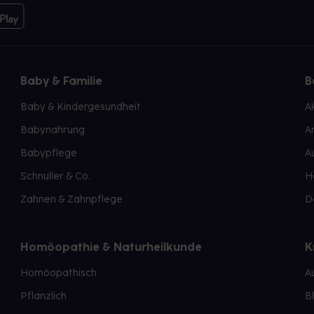
Baby & Familie
B
Baby & Kindergesundheit
A
Babynahrung
A
Babypflege
A
Schnuller & Co.
H
Zahnen & Zahnpflege
D
Homöopathie & Naturheilkunde
K
Homöopathisch
A
Pflanzlich
B