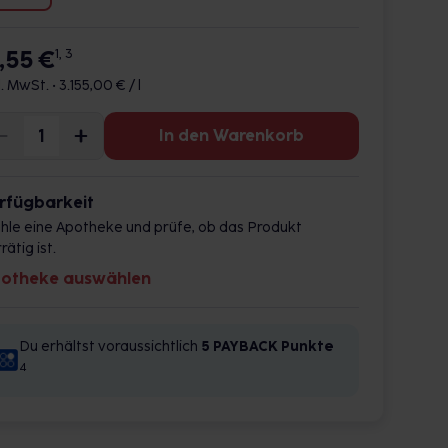
1,55 €
1, 3
l. MwSt. •
3.155,00 € / l
In den Warenkorb
rfügbarkeit
hle eine Apotheke und prüfe, ob das Produkt
rätig ist.
otheke auswählen
Du erhältst voraussichtlich
5 PAYBACK
Punkte
4