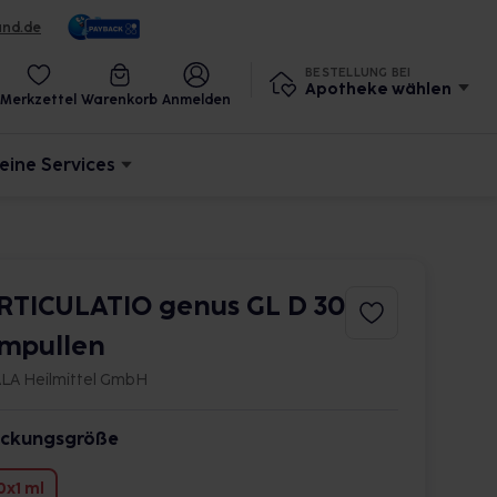
und.de
BESTELLUNG BEI
Apotheke wählen
Merkzettel
Warenkorb
Anmelden
eine Services
RTICULATIO genus GL D 30
mpullen
LA Heilmittel GmbH
ckungsgröße
0x1 ml