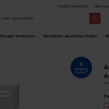
Fragen & Antworten
Über ges
Rezept einreichen
Notdienst-Apotheke finden
M
5
A
PAYBACK
4
Punkte
A
WA
Pa
1