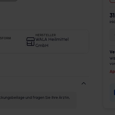
3
ink
HERSTELLER
GSFORM
WALA Heilmittel
GmbH
Ve
Wä
vor
Ap
kungsbeilage und fragen Sie Ihre Ärztin,