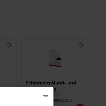
Echinacea Mund- und
Rachenspray
50 ml • 225,40 € / l
Pflichtangaben und Details