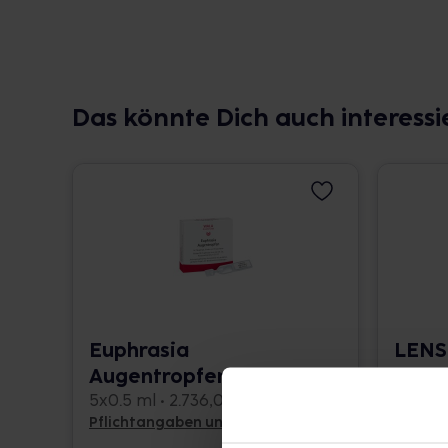
Das könnte Dich auch interessi
Euphrasia
LENS
Augentropfen
comp.
5x0.5 ml • 2.736,00 € / l
20 g • 
Pflichtangaben und Details
Pflicht