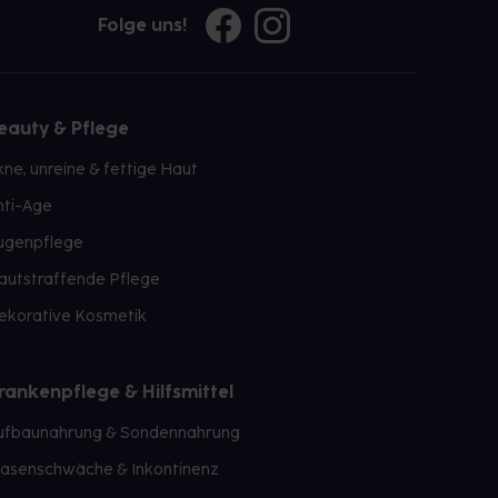
Folge uns!
eauty & Pflege
kne, unreine & fettige Haut
nti-Age
ugenpflege
autstraffende Pflege
ekorative Kosmetik
rankenpflege & Hilfsmittel
ufbaunahrung & Sondennahrung
lasenschwäche & Inkontinenz