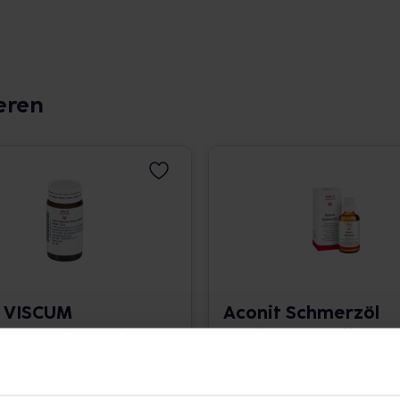
eren
 VISCUM
Aconit Schmerzöl
Globuli velati
50 ml • 225,40 € / l
639,50 € / kg
angaben und Details
Pflichtangaben und Details