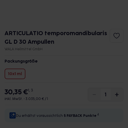
ARTICULATIO temporomandibularis
GL D 30 Ampullen
WALA Heilmittel GmbH
Packungsgröße
10x1 ml
30,35 €
1, 3
inkl. MwSt. •
3.035,00 € / l
4
Du erhältst voraussichtlich
5 PAYBACK
Punkte