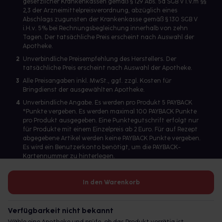
gesetzlicher Krankenkassen gemäß § 129 Abs. 5a SGB V i.V.m §§
2,3 der Arzneimittelpreisverordnung, abzüglich eines
Abschlags zugunsten der Krankenkasse gemäß § 130 SGB V
i.H.v. 5% bei Rechnungsbegleichung innerhalb von zehn
Tagen. Der tatsächliche Preis erscheint nach Auswahl der
Apotheke.
2
Unverbindliche Preisempfehlung des Herstellers. Der
tatsächliche Preis erscheint nach Auswahl der Apotheke.
3
Alle Preisangaben inkl. MwSt., ggf. zzgl. Kosten für
Bringdienst der ausgewählten Apotheke.
4
Unverbindliche Angabe. Es werden pro Produkt 5 PAYBACK
°Punkte vergeben. Es werden maximal 100 PAYBACK Punkte
pro Produkt ausgegeben. Eine Punktegutschrift erfolgt nur
für Produkte mit einem Einzelpreis ab 2 Euro. Für auf Rezept
abgegebene Artikel werden keine PAYBACK Punkte vergeben.
Es wird ein Benutzerkonto benötigt, um die PAYBACK-
Kartennummer zu hinterlegen.
In den Warenkorb
Betreiber des Portals und verantwortlich: gesund.de GmbH &
Co. KG, HRA 113699, Amtsgericht München
Verfügbarkeit nicht bekannt
© 2026 gesund.de GmbH & Co. KG