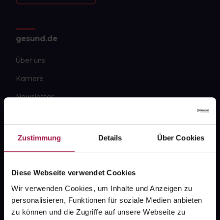
gesund.de
Über uns
Karriere
Newsletter
Barrierefreiheitserklärung
PAYBACK
Zustimmung
Details
Über Cookies
gesund-versorger.de
Sanitätshäuser
Diese Webseite verwendet Cookies
Datenschutz
Wir verwenden Cookies, um Inhalte und Anzeigen zu
personalisieren, Funktionen für soziale Medien anbieten
AGB
zu können und die Zugriffe auf unsere Webseite zu