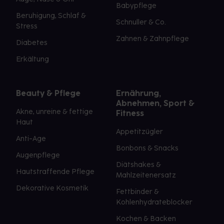
Babypflege
Beruhigung, Schlaf &
Schnuller & Co.
Stress
Zahnen & Zahnpflege
Diabetes
Erkältung
Beauty & Pflege
Ernährung,
Abnehmen, Sport &
Akne, unreine & fettige
Fitness
Haut
Appetitzügler
Anti-Age
Bonbons & Snacks
Augenpflege
Diätshakes &
Hautstraffende Pflege
Mahlzeitenersatz
Dekorative Kosmetik
Fettbinder &
Kohlenhydrateblocker
Kochen & Backen