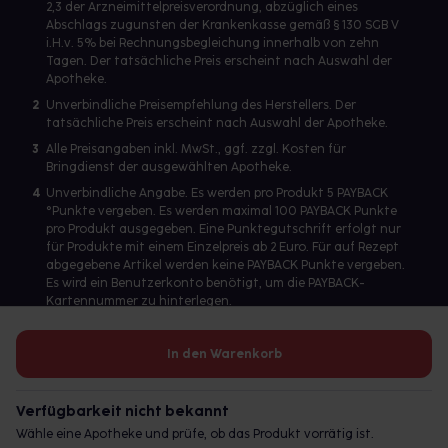
2,3 der Arzneimittelpreisverordnung, abzüglich eines
Abschlags zugunsten der Krankenkasse gemäß § 130 SGB V
i.H.v. 5% bei Rechnungsbegleichung innerhalb von zehn
Tagen. Der tatsächliche Preis erscheint nach Auswahl der
Apotheke.
2
Unverbindliche Preisempfehlung des Herstellers. Der
tatsächliche Preis erscheint nach Auswahl der Apotheke.
3
Alle Preisangaben inkl. MwSt., ggf. zzgl. Kosten für
Bringdienst der ausgewählten Apotheke.
4
Unverbindliche Angabe. Es werden pro Produkt 5 PAYBACK
°Punkte vergeben. Es werden maximal 100 PAYBACK Punkte
pro Produkt ausgegeben. Eine Punktegutschrift erfolgt nur
für Produkte mit einem Einzelpreis ab 2 Euro. Für auf Rezept
abgegebene Artikel werden keine PAYBACK Punkte vergeben.
Es wird ein Benutzerkonto benötigt, um die PAYBACK-
Kartennummer zu hinterlegen.
In den Warenkorb
Betreiber des Portals und verantwortlich: gesund.de GmbH &
Co. KG, HRA 113699, Amtsgericht München
Verfügbarkeit nicht bekannt
© 2026 gesund.de GmbH & Co. KG
Wähle eine Apotheke und prüfe, ob das Produkt vorrätig ist.