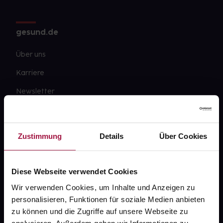
gesund.de
Über uns
Karriere
Newsletter
Barrierefreiheitserklärung
PAYBACK
Zustimmung
Details
Über Cookies
gesund-versorger.de
Sanitätshäuser
Diese Webseite verwendet Cookies
Datenschutz
Wir verwenden Cookies, um Inhalte und Anzeigen zu
personalisieren, Funktionen für soziale Medien anbieten
AGB
zu können und die Zugriffe auf unsere Webseite zu
Impressum