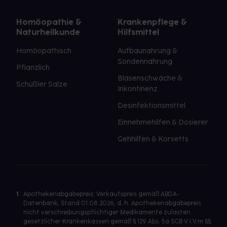
Homöopathie &
Krankenpflege &
Naturheilkunde
Hilfsmittel
Homöopathisch
Aufbaunahrung &
Sondennahrung
Pflanzlich
Blasenschwäche &
Schüßler Salze
Inkontinenz
Desinfektionsmittel
Einnehmehilfen & Dosierer
Gehhilfen & Korsetts
1
Apothekenabgabepreis: Verkaufspreis gemäß ABDA-
Datenbank, Stand 01.08.2026, d. h. Apothekenabgabepreis
nicht verschreibungspflichtiger Medikamente zulasten
gesetzlicher Krankenkassen gemäß § 129 Abs. 5a SGB V i.V.m §§