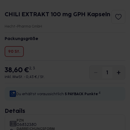
CHILI EXTRAKT 100 mg GPH Kapseln
Hecht-Pharma GmbH
Packungsgröße
90 St.
38,60 €
2, 3
inkl. MwSt. •
0,43 € / St.
4
Du erhältst voraussichtlich
5 PAYBACK
Punkte
Details
PZN
06832380
DARREICHUNGSFORM