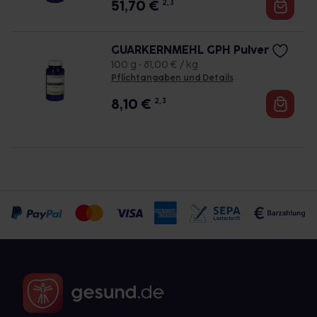
51,70
€
2, 3
GUARKERNMEHL GPH Pulver
100 g • 81,00 € / kg
Pflichtangaben und Details
8,10
€
2, 3