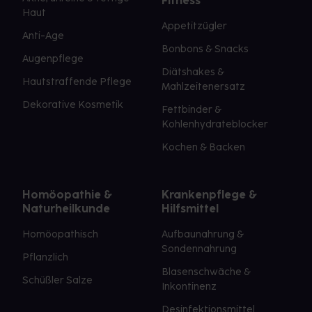
Fitness
Haut
Appetitzügler
Anti-Age
Bonbons & Snacks
Augenpflege
Diätshakes &
Hautstraffende Pflege
Mahlzeitenersatz
Dekorative Kosmetik
Fettbinder &
Kohlenhydrateblocker
Kochen & Backen
Homöopathie &
Krankenpflege &
Naturheilkunde
Hilfsmittel
Homöopathisch
Aufbaunahrung &
Sondennahrung
Pflanzlich
Blasenschwäche &
Schüßler Salze
Inkontinenz
Desinfektionsmittel