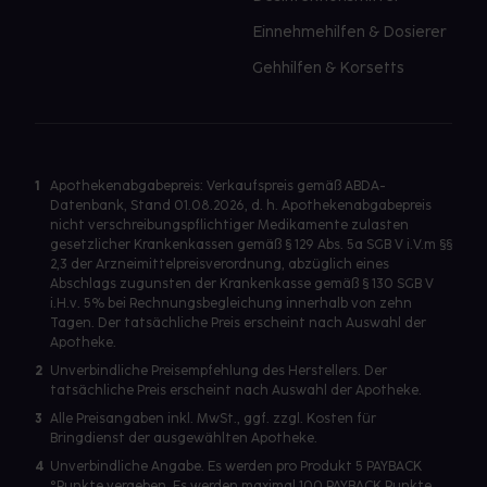
Einnehmehilfen & Dosierer
Gehhilfen & Korsetts
1
Apothekenabgabepreis: Verkaufspreis gemäß ABDA-
Datenbank, Stand 01.08.2026, d. h. Apothekenabgabepreis
nicht verschreibungspflichtiger Medikamente zulasten
gesetzlicher Krankenkassen gemäß § 129 Abs. 5a SGB V i.V.m §§
2,3 der Arzneimittelpreisverordnung, abzüglich eines
Abschlags zugunsten der Krankenkasse gemäß § 130 SGB V
i.H.v. 5% bei Rechnungsbegleichung innerhalb von zehn
Tagen. Der tatsächliche Preis erscheint nach Auswahl der
Apotheke.
2
Unverbindliche Preisempfehlung des Herstellers. Der
tatsächliche Preis erscheint nach Auswahl der Apotheke.
3
Alle Preisangaben inkl. MwSt., ggf. zzgl. Kosten für
Bringdienst der ausgewählten Apotheke.
4
Unverbindliche Angabe. Es werden pro Produkt 5 PAYBACK
°Punkte vergeben. Es werden maximal 100 PAYBACK Punkte