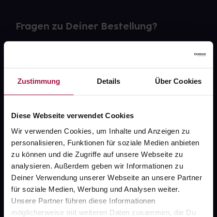
Fragen zu Deiner Bestellung?
Kontakt
FAQ
Zustimmung
Details
Über Cookies
Widerrufsformular
Diese Webseite verwendet Cookies
Wir verwenden Cookies, um Inhalte und Anzeigen zu
personalisieren, Funktionen für soziale Medien anbieten
gesund.de
zu können und die Zugriffe auf unsere Webseite zu
analysieren. Außerdem geben wir Informationen zu
Über uns
Deiner Verwendung unserer Webseite an unsere Partner
Karriere
für soziale Medien, Werbung und Analysen weiter.
Unsere Partner führen diese Informationen
Newsletter
möglicherweise mit weiteren Daten zusammen, die Du