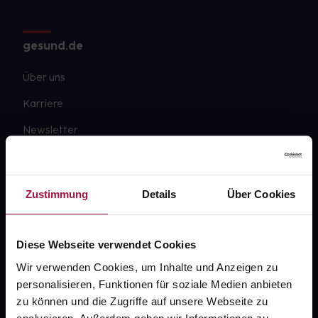
gesund.de
Über uns
Karriere
Newsletter
Barrierefreiheitserklärung
PAYBACK
Zustimmung
Details
Über Cookies
gesund-versorger.de
Sanitätshäuser
Diese Webseite verwendet Cookies
Datenschutz
Wir verwenden Cookies, um Inhalte und Anzeigen zu
personalisieren, Funktionen für soziale Medien anbieten
AGB
zu können und die Zugriffe auf unsere Webseite zu
Impressum