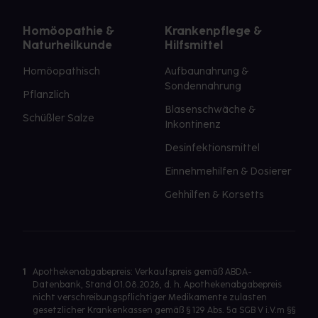
Homöopathie &
Krankenpflege &
Naturheilkunde
Hilfsmittel
Homöopathisch
Aufbaunahrung &
Sondennahrung
Pflanzlich
Blasenschwäche &
Schüßler Salze
Inkontinenz
Desinfektionsmittel
Einnehmehilfen & Dosierer
Gehhilfen & Korsetts
1
Apothekenabgabepreis: Verkaufspreis gemäß ABDA-
Datenbank, Stand 01.08.2026, d. h. Apothekenabgabepreis
nicht verschreibungspflichtiger Medikamente zulasten
gesetzlicher Krankenkassen gemäß § 129 Abs. 5a SGB V i.V.m §§