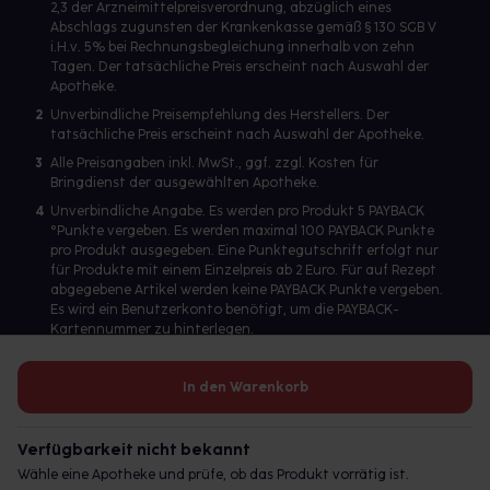
2,3 der Arzneimittelpreisverordnung, abzüglich eines
Abschlags zugunsten der Krankenkasse gemäß § 130 SGB V
i.H.v. 5% bei Rechnungsbegleichung innerhalb von zehn
Tagen. Der tatsächliche Preis erscheint nach Auswahl der
Apotheke.
2
Unverbindliche Preisempfehlung des Herstellers. Der
tatsächliche Preis erscheint nach Auswahl der Apotheke.
3
Alle Preisangaben inkl. MwSt., ggf. zzgl. Kosten für
Bringdienst der ausgewählten Apotheke.
4
Unverbindliche Angabe. Es werden pro Produkt 5 PAYBACK
°Punkte vergeben. Es werden maximal 100 PAYBACK Punkte
pro Produkt ausgegeben. Eine Punktegutschrift erfolgt nur
für Produkte mit einem Einzelpreis ab 2 Euro. Für auf Rezept
abgegebene Artikel werden keine PAYBACK Punkte vergeben.
Es wird ein Benutzerkonto benötigt, um die PAYBACK-
Kartennummer zu hinterlegen.
In den Warenkorb
Betreiber des Portals und verantwortlich: gesund.de GmbH &
Co. KG, HRA 113699, Amtsgericht München
Verfügbarkeit nicht bekannt
© 2026 gesund.de GmbH & Co. KG
Wähle eine Apotheke und prüfe, ob das Produkt vorrätig ist.