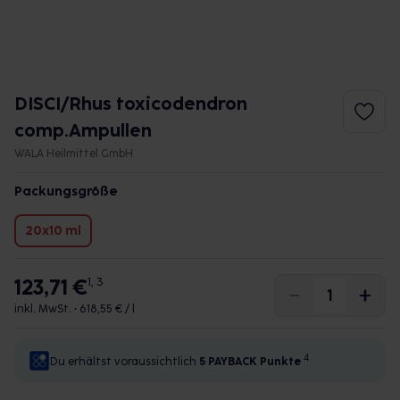
DISCI/Rhus toxicodendron
comp.Ampullen
WALA Heilmittel GmbH
Packungsgröße
20x10 ml
123,71 €
1, 3
inkl. MwSt. •
618,55 € / l
4
Du erhältst voraussichtlich
5 PAYBACK
Punkte