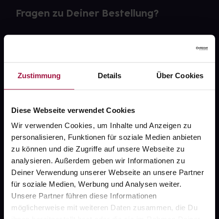
Fragen zu Deiner Bestellung?
Kontakt
FAQ
Zustimmung
Details
Über Cookies
Widerrufsformular
Diese Webseite verwendet Cookies
Wir verwenden Cookies, um Inhalte und Anzeigen zu
gesund.de
personalisieren, Funktionen für soziale Medien anbieten
zu können und die Zugriffe auf unsere Webseite zu
Über uns
analysieren. Außerdem geben wir Informationen zu
Deiner Verwendung unserer Webseite an unsere Partner
Karriere
für soziale Medien, Werbung und Analysen weiter.
Newsletter
Unsere Partner führen diese Informationen
möglicherweise mit weiteren Daten zusammen, die Du
Barrierefreiheitserklärung