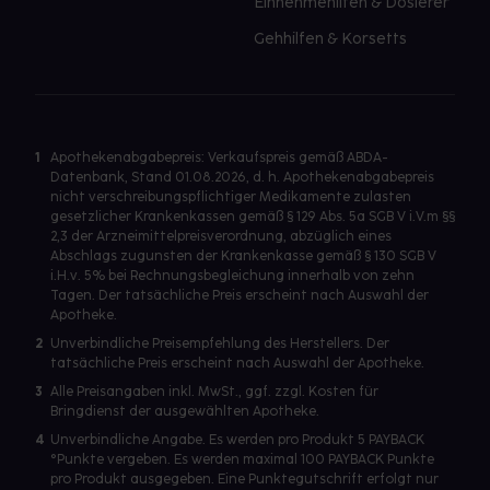
Einnehmehilfen & Dosierer
Gehhilfen & Korsetts
1
Apothekenabgabepreis: Verkaufspreis gemäß ABDA-
Datenbank, Stand 01.08.2026, d. h. Apothekenabgabepreis
nicht verschreibungspflichtiger Medikamente zulasten
gesetzlicher Krankenkassen gemäß § 129 Abs. 5a SGB V i.V.m §§
2,3 der Arzneimittelpreisverordnung, abzüglich eines
Abschlags zugunsten der Krankenkasse gemäß § 130 SGB V
i.H.v. 5% bei Rechnungsbegleichung innerhalb von zehn
Tagen. Der tatsächliche Preis erscheint nach Auswahl der
Apotheke.
2
Unverbindliche Preisempfehlung des Herstellers. Der
tatsächliche Preis erscheint nach Auswahl der Apotheke.
3
Alle Preisangaben inkl. MwSt., ggf. zzgl. Kosten für
Bringdienst der ausgewählten Apotheke.
4
Unverbindliche Angabe. Es werden pro Produkt 5 PAYBACK
°Punkte vergeben. Es werden maximal 100 PAYBACK Punkte
pro Produkt ausgegeben. Eine Punktegutschrift erfolgt nur