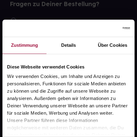
Fragen zu Deiner Bestellung?
Kontakt
FAQ
Zustimmung
Details
Über Cookies
Widerrufsformular
Diese Webseite verwendet Cookies
Wir verwenden Cookies, um Inhalte und Anzeigen zu
gesund.de
personalisieren, Funktionen für soziale Medien anbieten
zu können und die Zugriffe auf unsere Webseite zu
Über uns
analysieren. Außerdem geben wir Informationen zu
Karriere
Deiner Verwendung unserer Webseite an unsere Partner
für soziale Medien, Werbung und Analysen weiter.
Newsletter
Unsere Partner führen diese Informationen
Barrierefreiheitserklärung
möglicherweise mit weiteren Daten zusammen, die Du
ihnen bereitgestellt hast oder die sie im Rahmen Deiner