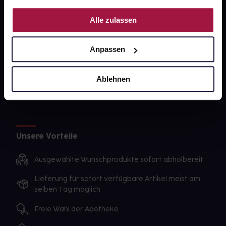
PAYBACK
Nutzung der Dienste gesammelt haben.
Alle zulassen
gesund-versorger.de
Sanitätshäuser
Anpassen
Datenschutz
AGB
Ablehnen
Impressum
Unsere Vorteile
Ausgewählte Wunschprodukte sofort abholbereit
Lieferung für sofort verfügbare Artikel meist am
selben Tag möglich
Freie Wahl der Apotheke