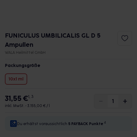
FUNICULUS UMBILICALIS GL D 5
Ampullen
WALA Heilmittel GmbH
Packungsgröße
10x1 ml
31,55 €
1, 3
inkl. MwSt. •
3.155,00 € / l
4
Du erhältst voraussichtlich
5 PAYBACK
Punkte