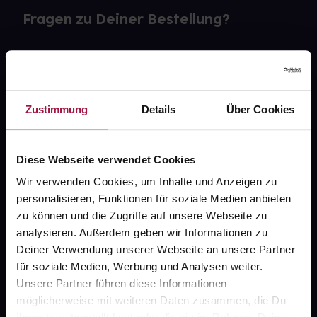
Fragen zu Deiner Bestellung?
Kontakt
FAQ
Zustimmung
Details
Über Cookies
Widerrufsformular
Diese Webseite verwendet Cookies
Wir verwenden Cookies, um Inhalte und Anzeigen zu
gesund.de
personalisieren, Funktionen für soziale Medien anbieten
zu können und die Zugriffe auf unsere Webseite zu
Über uns
analysieren. Außerdem geben wir Informationen zu
Deiner Verwendung unserer Webseite an unsere Partner
Karriere
für soziale Medien, Werbung und Analysen weiter.
Newsletter
Unsere Partner führen diese Informationen
möglicherweise mit weiteren Daten zusammen, die Du
Barrierefreiheitserklärung