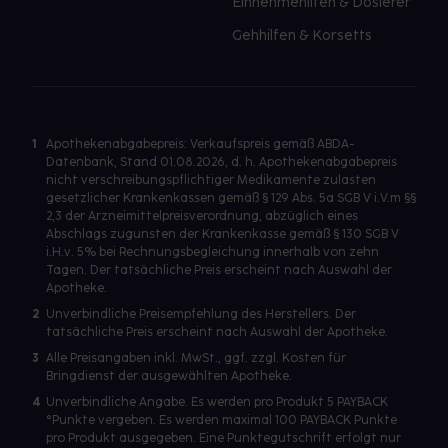
Einnehmehilfen & Dosierer
Gehhilfen & Korsetts
1
Apothekenabgabepreis: Verkaufspreis gemäß ABDA-
Datenbank, Stand 01.08.2026, d. h. Apothekenabgabepreis
nicht verschreibungspflichtiger Medikamente zulasten
gesetzlicher Krankenkassen gemäß § 129 Abs. 5a SGB V i.V.m §§
2,3 der Arzneimittelpreisverordnung, abzüglich eines
Abschlags zugunsten der Krankenkasse gemäß § 130 SGB V
i.H.v. 5% bei Rechnungsbegleichung innerhalb von zehn
Tagen. Der tatsächliche Preis erscheint nach Auswahl der
Apotheke.
2
Unverbindliche Preisempfehlung des Herstellers. Der
tatsächliche Preis erscheint nach Auswahl der Apotheke.
3
Alle Preisangaben inkl. MwSt., ggf. zzgl. Kosten für
Bringdienst der ausgewählten Apotheke.
4
Unverbindliche Angabe. Es werden pro Produkt 5 PAYBACK
°Punkte vergeben. Es werden maximal 100 PAYBACK Punkte
pro Produkt ausgegeben. Eine Punktegutschrift erfolgt nur