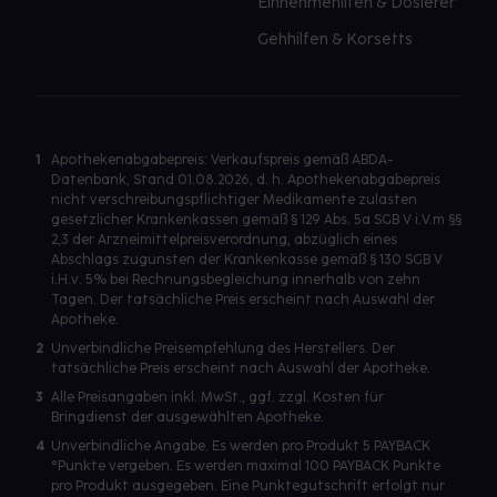
Einnehmehilfen & Dosierer
Gehhilfen & Korsetts
1
Apothekenabgabepreis: Verkaufspreis gemäß ABDA-
Datenbank, Stand 01.08.2026, d. h. Apothekenabgabepreis
nicht verschreibungspflichtiger Medikamente zulasten
gesetzlicher Krankenkassen gemäß § 129 Abs. 5a SGB V i.V.m §§
2,3 der Arzneimittelpreisverordnung, abzüglich eines
Abschlags zugunsten der Krankenkasse gemäß § 130 SGB V
i.H.v. 5% bei Rechnungsbegleichung innerhalb von zehn
Tagen. Der tatsächliche Preis erscheint nach Auswahl der
Apotheke.
2
Unverbindliche Preisempfehlung des Herstellers. Der
tatsächliche Preis erscheint nach Auswahl der Apotheke.
3
Alle Preisangaben inkl. MwSt., ggf. zzgl. Kosten für
Bringdienst der ausgewählten Apotheke.
4
Unverbindliche Angabe. Es werden pro Produkt 5 PAYBACK
°Punkte vergeben. Es werden maximal 100 PAYBACK Punkte
pro Produkt ausgegeben. Eine Punktegutschrift erfolgt nur