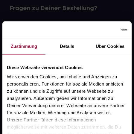
Fragen zu Deiner Bestellung?
Kontakt
FAQ
Zustimmung
Details
Über Cookies
Widerrufsformular
Diese Webseite verwendet Cookies
Wir verwenden Cookies, um Inhalte und Anzeigen zu
gesund.de
personalisieren, Funktionen für soziale Medien anbieten
zu können und die Zugriffe auf unsere Webseite zu
Über uns
analysieren. Außerdem geben wir Informationen zu
Deiner Verwendung unserer Webseite an unsere Partner
Karriere
für soziale Medien, Werbung und Analysen weiter.
Newsletter
Unsere Partner führen diese Informationen
möglicherweise mit weiteren Daten zusammen, die Du
Barrierefreiheitserklärung