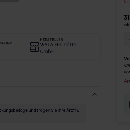
3
ink
HERSTELLER
GSFORM
WALA Heilmittel
GmbH
Ve
Wä
vor
Ap
kungsbeilage und fragen Sie Ihre Ärztin,