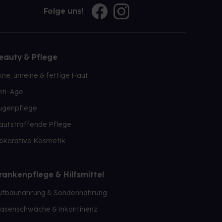
Folge uns!
eauty & Pflege
kne, unreine & fettige Haut
nti-Age
ugenpflege
autstraffende Pflege
ekorative Kosmetik
rankenpflege & Hilfsmittel
ufbaunahrung & Sondennahrung
lasenschwäche & Inkontinenz