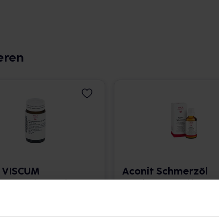
eren
 VISCUM
Aconit Schmerzöl
Globuli velati
50 ml • 225,40 € / l
639,50 € / kg
angaben und Details
Pflichtangaben und Details