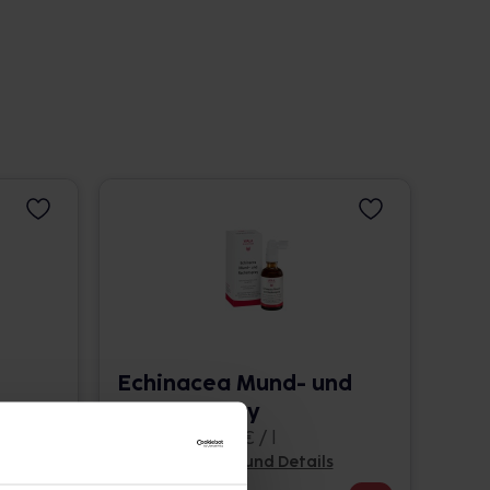
Echinacea Mund- und
Rachenspray
50 ml • 225,40 € / l
Pflichtangaben und Details