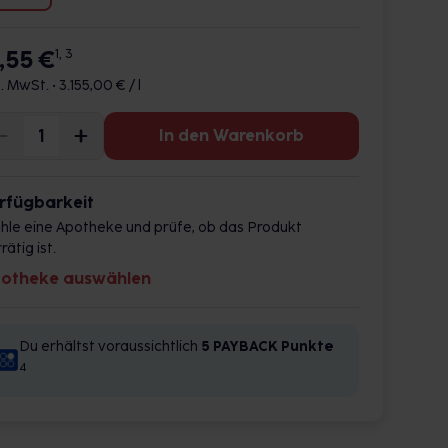
1,55 €
1, 3
l. MwSt. •
3.155,00 € / l
In den Warenkorb
rfügbarkeit
hle eine Apotheke und prüfe, ob das Produkt
rätig ist.
otheke auswählen
Du erhältst voraussichtlich
5 PAYBACK
Punkte
4