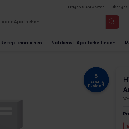
Fragen & Antworten
Über ges
Rezept einreichen
Notdienst-Apotheke finden
M
5
H
PAYBACK
4
Punkte
A
WA
Pa
1