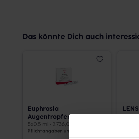
Das könnte Dich auch interessi
Euphrasia
LENS
Augentropfen
comp.
5x0.5 ml • 2.736,00 € / l
20 g • 
Pflichtangaben und Details
Pflicht