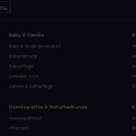
Baby & Familie
B
Baby & Kindergesundheit
A
Babynahrung
A
Babypflege
A
Schnuller & Co.
H
Zahnen & Zahnpflege
D
Homöopathie & Naturheilkunde
K
Homöopathisch
A
Pflanzlich
B