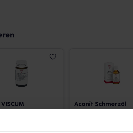
eren
 VISCUM
Aconit Schmerzöl
Globuli velati
50 ml • 225,40 € / l
639,50 € / kg
angaben und Details
Pflichtangaben und Details