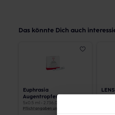
Das könnte Dich auch interessi
Euphrasia
LENS
Augentropfen
comp.
5x0.5 ml • 2.736,00 € / l
20 g • 
Pflichtangaben und Details
Pflicht