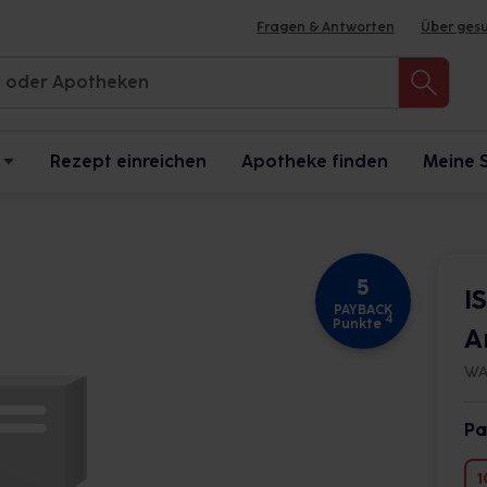
Fragen & Antworten
Über ges
Rezept einreichen
Apotheke finden
Meine 
5
I
PAYBACK
4
Punkte
A
WA
Pa
1