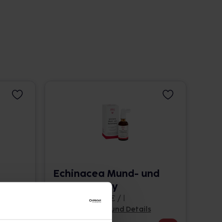
Echinacea Mund- und
Rachenspray
50 ml • 225,40 € / l
Pflichtangaben und Details