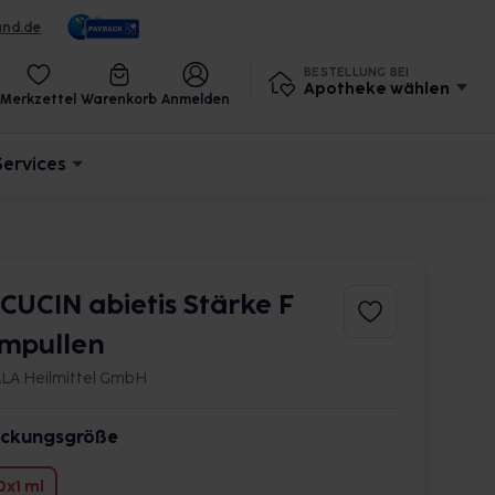
und.de
BESTELLUNG BEI
Apotheke wählen
Merkzettel
Warenkorb
Anmelden
Services
SCUCIN abietis Stärke F
mpullen
LA Heilmittel GmbH
ckungsgröße
0x1 ml