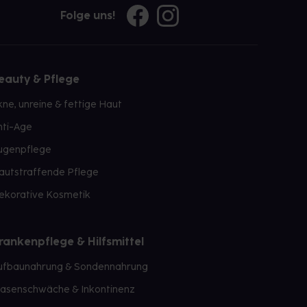
Folge uns!
eauty & Pflege
kne, unreine & fettige Haut
nti-Age
ugenpflege
autstraffende Pflege
ekorative Kosmetik
rankenpflege & Hilfsmittel
ufbaunahrung & Sondennahrung
lasenschwäche & Inkontinenz