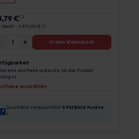
8,79 €
1, 3
l. MwSt. •
7.879,00 € / l
In den Warenkorb
rfügbarkeit
hle eine Apotheke und prüfe, ob das Produkt
rätig ist.
otheke auswählen
Du erhältst voraussichtlich
5 PAYBACK
Punkte
4