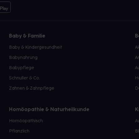
Baby & Familie
B
Baby & Kindergesundheit
A
Babynahrung
A
Babypflege
A
Schnuller & Co.
H
Zahnen & Zahnpflege
D
Homöopathie & Naturheilkunde
K
Homöopathisch
A
Pflanzlich
B