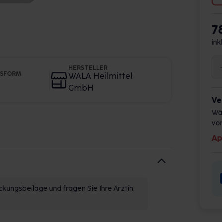
7
ink
HERSTELLER
GSFORM
WALA Heilmittel
GmbH
Ve
Wä
vor
Ap
kungsbeilage und fragen Sie Ihre Ärztin,