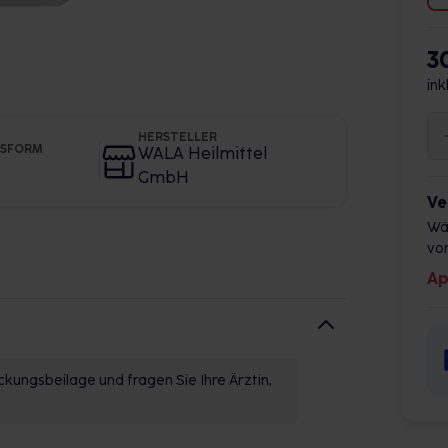
3
ink
HERSTELLER
GSFORM
WALA Heilmittel
GmbH
Ve
Wä
vor
Ap
kungsbeilage und fragen Sie Ihre Ärztin,