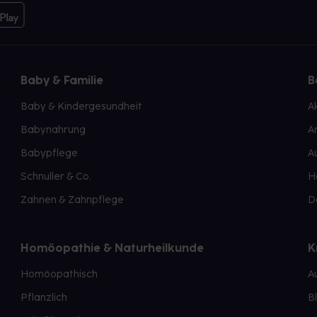
Baby & Familie
B
Baby & Kindergesundheit
A
Babynahrung
A
Babypflege
A
Schnuller & Co.
H
Zahnen & Zahnpflege
D
Homöopathie & Naturheilkunde
K
Homöopathisch
A
Pflanzlich
B