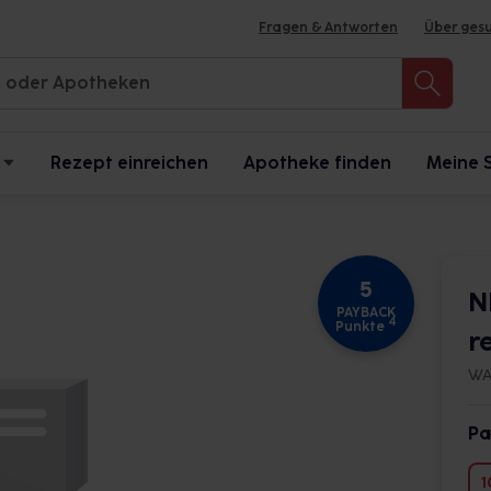
Fragen & Antworten
Über ges
Rezept einreichen
Apotheke finden
Meine 
5
N
PAYBACK
4
Punkte
r
WA
Pa
1