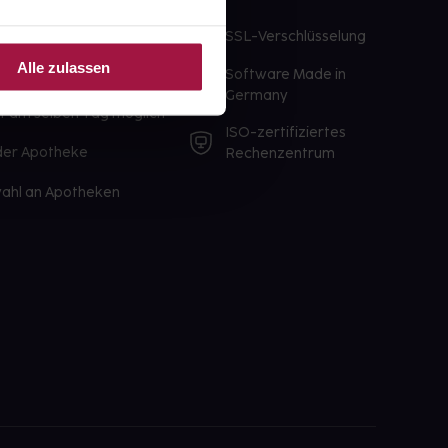
te Wunschprodukte
SSL-Verschlüsselung
lbereit
Alle zulassen
Software Made in
ür sofort verfügbare
Germany
st am selben Tag möglich
ISO-zertifiziertes
 der Apotheke
Rechenzentrum
ahl an Apotheken