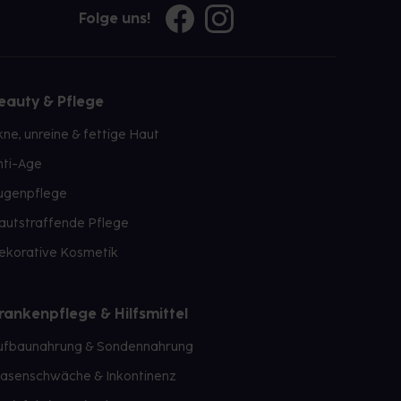
Folge uns!
eauty & Pflege
kne, unreine & fettige Haut
nti-Age
ugenpflege
autstraffende Pflege
ekorative Kosmetik
rankenpflege & Hilfsmittel
ufbaunahrung & Sondennahrung
lasenschwäche & Inkontinenz