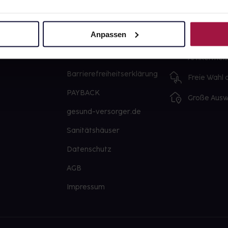
Über uns
Ausgewähl
sofort abho
Anpassen
Karriere
Lieferung f
Newsletter
Artikel mei
Barrierefreiheitserklärung
Freie Wahl
PAYBACK
Große Ausw
gesund-versorger.de
Sanitätshäuser
Datenschutz
AGB
Impressum