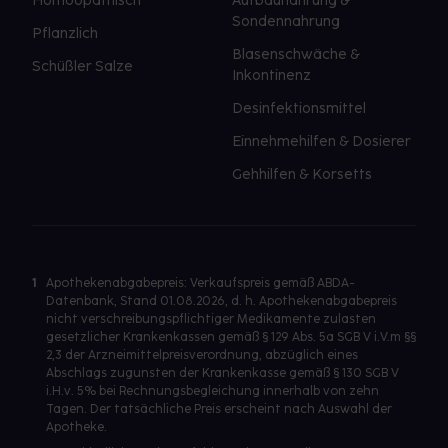
Homöopathisch
Aufbaunahrung &
Sondennahrung
Pflanzlich
Blasenschwäche &
Schüßler Salze
Inkontinenz
Desinfektionsmittel
Einnehmehilfen & Dosierer
Gehhilfen & Korsetts
1
Apothekenabgabepreis: Verkaufspreis gemäß ABDA-
Datenbank, Stand 01.08.2026, d. h. Apothekenabgabepreis
nicht verschreibungspflichtiger Medikamente zulasten
gesetzlicher Krankenkassen gemäß § 129 Abs. 5a SGB V i.V.m §§
2,3 der Arzneimittelpreisverordnung, abzüglich eines
Abschlags zugunsten der Krankenkasse gemäß § 130 SGB V
i.H.v. 5% bei Rechnungsbegleichung innerhalb von zehn
Tagen. Der tatsächliche Preis erscheint nach Auswahl der
Apotheke.