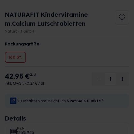
NATURAFIT Kindervitamine
m.Calcium Lutschtabletten
NaturaFit GmbH
Packungsgröße
160 St.
42,95 €
2, 3
inkl. MwSt. •
0,27 € / St.
4
Du erhältst voraussichtlich
5 PAYBACK
Punkte
Details
PZN
12515985