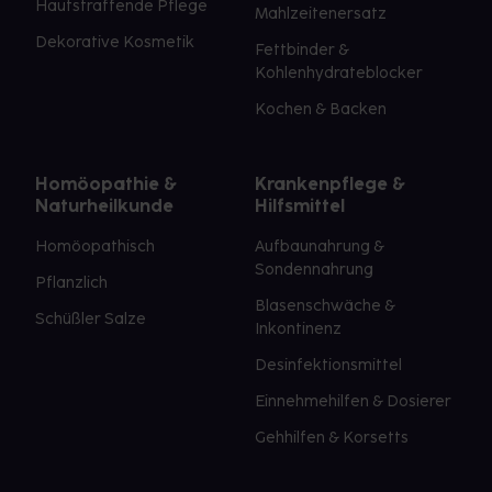
Hautstraffende Pflege
Mahlzeitenersatz
Dekorative Kosmetik
Fettbinder &
Kohlenhydrateblocker
Kochen & Backen
Homöopathie &
Krankenpflege &
Naturheilkunde
Hilfsmittel
Homöopathisch
Aufbaunahrung &
Sondennahrung
Pflanzlich
Blasenschwäche &
Schüßler Salze
Inkontinenz
Desinfektionsmittel
Einnehmehilfen & Dosierer
Gehhilfen & Korsetts