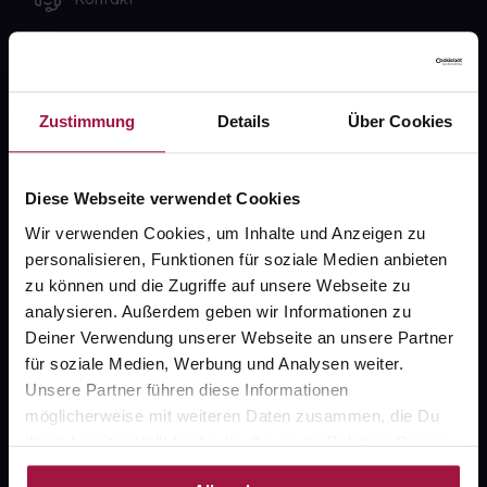
FAQ
Widerrufsformular
Zustimmung
Details
Über Cookies
Diese Webseite verwendet Cookies
gesund.de
Wir verwenden Cookies, um Inhalte und Anzeigen zu
Über uns
personalisieren, Funktionen für soziale Medien anbieten
zu können und die Zugriffe auf unsere Webseite zu
Karriere
analysieren. Außerdem geben wir Informationen zu
Newsletter
Deiner Verwendung unserer Webseite an unsere Partner
für soziale Medien, Werbung und Analysen weiter.
Barrierefreiheitserklärung
Unsere Partner führen diese Informationen
PAYBACK
möglicherweise mit weiteren Daten zusammen, die Du
ihnen bereitgestellt hast oder die sie im Rahmen Deiner
gesund-versorger.de
Nutzung der Dienste gesammelt haben.