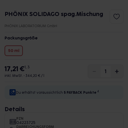
PHÖNIX SOLIDAGO spag.Mischung
PHÖNIX LABORATORIUM GmbH
Packungsgröße
50 ml
17,21 €
1, 3
inkl. MwSt. •
344,20 € / l
4
Du erhältst voraussichtlich
5 PAYBACK
Punkte
Details
PZN
04223725
DARREICHUNGSFORM