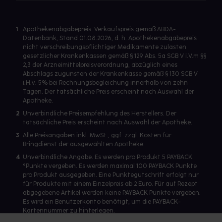
1
Apothekenabgabepreis: Verkaufspreis gemäß ABDA-
Datenbank, Stand 01.08.2026, d. h. Apothekenabgabepreis
nicht verschreibungspflichtiger Medikamente zulasten
gesetzlicher Krankenkassen gemäß § 129 Abs. 5a SGB V i.V.m §§
2,3 der Arzneimittelpreisverordnung, abzüglich eines
Abschlags zugunsten der Krankenkasse gemäß § 130 SGB V
i.H.v. 5% bei Rechnungsbegleichung innerhalb von zehn
Tagen. Der tatsächliche Preis erscheint nach Auswahl der
Apotheke.
2
Unverbindliche Preisempfehlung des Herstellers. Der
tatsächliche Preis erscheint nach Auswahl der Apotheke.
3
Alle Preisangaben inkl. MwSt., ggf. zzgl. Kosten für
Bringdienst der ausgewählten Apotheke.
4
Unverbindliche Angabe. Es werden pro Produkt 5 PAYBACK
°Punkte vergeben. Es werden maximal 100 PAYBACK Punkte
pro Produkt ausgegeben. Eine Punktegutschrift erfolgt nur
für Produkte mit einem Einzelpreis ab 2 Euro. Für auf Rezept
abgegebene Artikel werden keine PAYBACK Punkte vergeben.
Es wird ein Benutzerkonto benötigt, um die PAYBACK-
Kartennummer zu hinterlegen.