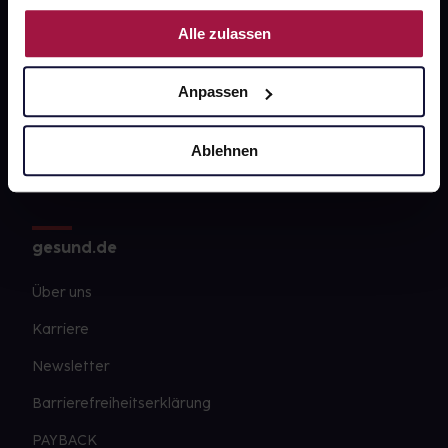
Fragen zu Deiner Bestellung?
Nutzung der Dienste gesammelt haben.
Alle zulassen
Kontakt
Anpassen
FAQ
Ablehnen
Widerrufsformular
gesund.de
Über uns
Karriere
Newsletter
Barrierefreiheitserklärung
PAYBACK