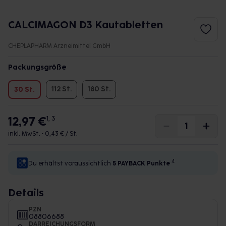
CALCIMAGON D3 Kautabletten
CHEPLAPHARM Arzneimittel GmbH
Packungsgröße
112 St.
180 St.
30 St.
12,97 €
1, 3
inkl. MwSt. •
0,43 € / St.
4
Du erhältst voraussichtlich
5 PAYBACK
Punkte
Details
PZN
08806688
DARREICHUNGSFORM