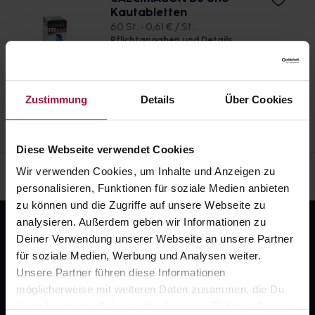
Kautabletten
anwenden.
verordnet worden, sprechen Sie mit Ihrem Arzt oder
60 St. • 0,61 € / St.
Apotheker. Der therapeutische Nutzen kann höher
Pflichtangaben und Details
sein, als das Risiko, das die Anwendung bei einer
36,37
€
1, 3
Gegenanzeige in sich birgt.
Zustimmung
Details
Über Cookies
Diese Webseite verwendet Cookies
Wir verwenden Cookies, um Inhalte und Anzeigen zu
personalisieren, Funktionen für soziale Medien anbieten
zu können und die Zugriffe auf unsere Webseite zu
analysieren. Außerdem geben wir Informationen zu
Deiner Verwendung unserer Webseite an unsere Partner
für soziale Medien, Werbung und Analysen weiter.
Unsere Partner führen diese Informationen
möglicherweise mit weiteren Daten zusammen, die Du
ihnen bereitgestellt hast oder die sie im Rahmen Deiner