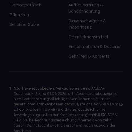
Homöopathisch
Aufbaunahrung &
Sondennahrung
Pflanzlich
Blasenschwäche &
Schüßler Salze
Inkontinenz
Desinfektionsmittel
Einnehmehilfen & Dosierer
Gehhilfen & Korsetts
1
Apothekenabgabepreis: Verkaufspreis gemäß ABDA-
Datenbank, Stand 01.08.2026, d. h. Apothekenabgabepreis
nicht verschreibungspflichtiger Medikamente zulasten
gesetzlicher Krankenkassen gemäß § 129 Abs. 5a SGB V i.V.m §§
2,3 der Arzneimittelpreisverordnung, abzüglich eines
Abschlags zugunsten der Krankenkasse gemäß § 130 SGB V
i.H.v. 5% bei Rechnungsbegleichung innerhalb von zehn
Tagen. Der tatsächliche Preis erscheint nach Auswahl der
Apotheke.