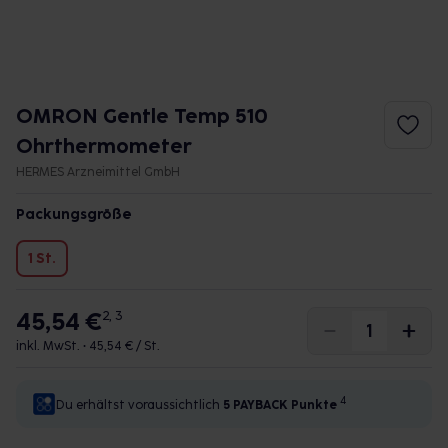
OMRON Gentle Temp 510
Ohrthermometer
HERMES Arzneimittel GmbH
Packungsgröße
1 St.
45,54 €
2, 3
inkl. MwSt. •
45,54 € / St.
4
Du erhältst voraussichtlich
5 PAYBACK
Punkte