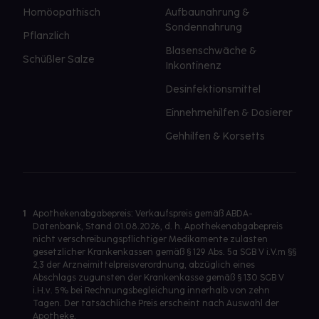
Homöopathisch
Aufbaunahrung &
Sondennahrung
Pflanzlich
Blasenschwäche &
Schüßler Salze
Inkontinenz
Desinfektionsmittel
Einnehmehilfen & Dosierer
Gehhilfen & Korsetts
1
Apothekenabgabepreis: Verkaufspreis gemäß ABDA-
Datenbank, Stand 01.08.2026, d. h. Apothekenabgabepreis
nicht verschreibungspflichtiger Medikamente zulasten
gesetzlicher Krankenkassen gemäß § 129 Abs. 5a SGB V i.V.m §§
2,3 der Arzneimittelpreisverordnung, abzüglich eines
Abschlags zugunsten der Krankenkasse gemäß § 130 SGB V
i.H.v. 5% bei Rechnungsbegleichung innerhalb von zehn
Tagen. Der tatsächliche Preis erscheint nach Auswahl der
Apotheke.