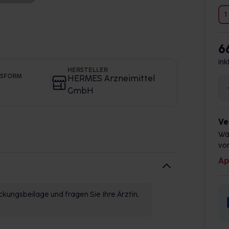
1
6
ink
HERSTELLER
GSFORM
HERMES Arzneimittel
GmbH
Ve
Wä
vor
Ap
kungsbeilage und fragen Sie Ihre Ärztin,