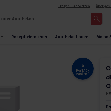
Fragen & Antworten
Über ges
Rezept einreichen
Apotheke finden
Meine 
5
O
PAYBACK
4
Punkte
d
O
HE
Pa