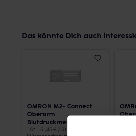
Das könnte Dich auch interessi
OMRON M2+ Connect
OMRO
Oberarm
Ober
Blutdruckmessgerät
Blut
1 St. • 51,45 € / St.
1 St. • 