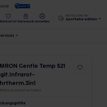
und.de
BESTELLUNG BEI
Apotheke wählen
Merkzettel
Warenkorb
Anmelden
Services
MRON Gentle Temp 521
igit.Infrarot-
hrtherm.3in1
RMES Arzneimittel GmbH
ckungsgröße