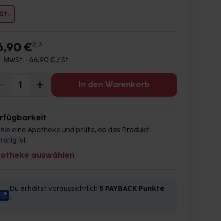
 St.
6,90 €
2, 3
l. MwSt. •
66,90 € / St.
In den Warenkorb
rfügbarkeit
hle eine Apotheke und prüfe, ob das Produkt
rätig ist.
otheke auswählen
Du erhältst voraussichtlich
5 PAYBACK
Punkte
4