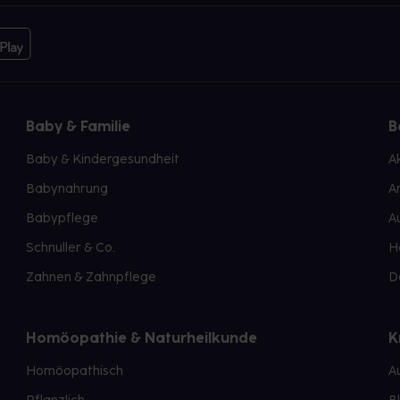
Baby & Familie
B
Baby & Kindergesundheit
A
Babynahrung
A
Babypflege
A
Schnuller & Co.
H
Zahnen & Zahnpflege
D
Homöopathie & Naturheilkunde
K
Homöopathisch
A