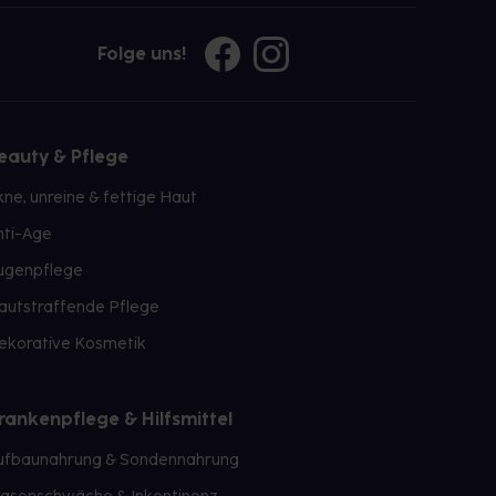
Folge uns!
eauty & Pflege
kne, unreine & fettige Haut
nti-Age
ugenpflege
autstraffende Pflege
ekorative Kosmetik
rankenpflege & Hilfsmittel
ufbaunahrung & Sondennahrung