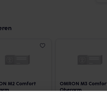
eren
N M2 Comfort
OMRON M3 Comfor
arm
Oberarm
druckmessgerät
Blutdruckmessgerä
39,95 € / St.
1 St. • 39,95 € / St.