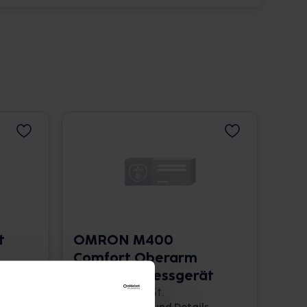
t
OMRON M400
Comfort Oberarm
t
Blutdruckmessgerät
1 St. • 71,45 € / St.