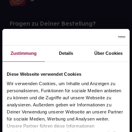
Fragen zu Deiner Bestellung?
Kontakt
FAQ
Zustimmung
Details
Über Cookies
Widerrufsformular
Diese Webseite verwendet Cookies
Wir verwenden Cookies, um Inhalte und Anzeigen zu
personalisieren, Funktionen für soziale Medien anbieten
gesund.de
zu können und die Zugriffe auf unsere Webseite zu
analysieren. Außerdem geben wir Informationen zu
Über uns
Deiner Verwendung unserer Webseite an unsere Partner
für soziale Medien, Werbung und Analysen weiter.
Karriere
Unsere Partner führen diese Informationen
Newsletter