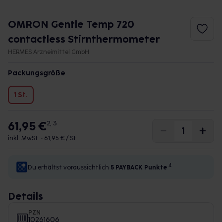
OMRON Gentle Temp 720
contactless Stirnthermometer
HERMES Arzneimittel GmbH
Packungsgröße
1 St.
61,95 €
2, 3
inkl. MwSt. •
61,95 € / St.
4
Du erhältst voraussichtlich
5 PAYBACK
Punkte
Details
PZN
10261606