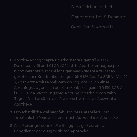
Desinfektionsmittel
Einnehmehilfen & Dosierer
Gehhilfen & Korsetts
1
Apothekenabgabepreis: Verkaufspreis gemäß ABDA-
Datenbank, Stand 01.08.2026, d. h. Apothekenabgabepreis
nicht verschreibungspflichtiger Medikamente zulasten
gesetzlicher Krankenkassen gemäß § 129 Abs. 5a SGB V i.V.m §§
2,3 der Arzneimittelpreisverordnung, abzüglich eines
Abschlags zugunsten der Krankenkasse gemäß § 130 SGB V
i.H.v. 5% bei Rechnungsbegleichung innerhalb von zehn
Tagen. Der tatsächliche Preis erscheint nach Auswahl der
Apotheke.
2
Unverbindliche Preisempfehlung des Herstellers. Der
tatsächliche Preis erscheint nach Auswahl der Apotheke.
3
Alle Preisangaben inkl. MwSt., ggf. zzgl. Kosten für
Bringdienst der ausgewählten Apotheke.