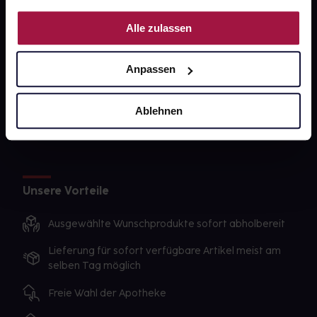
PAYBACK
Nutzung der Dienste gesammelt haben.
Alle zulassen
gesund-versorger.de
Sanitätshäuser
Anpassen
Datenschutz
AGB
Ablehnen
Impressum
Unsere Vorteile
Ausgewählte Wunschprodukte sofort abholbereit
Lieferung für sofort verfügbare Artikel meist am
selben Tag möglich
Freie Wahl der Apotheke