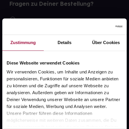
Fragen zu Deiner Bestellung?
Kontakt
FAQ
Zustimmung
Details
Über Cookies
Widerrufsformular
Diese Webseite verwendet Cookies
Wir verwenden Cookies, um Inhalte und Anzeigen zu
gesund.de
personalisieren, Funktionen für soziale Medien anbieten
zu können und die Zugriffe auf unsere Webseite zu
Über uns
analysieren. Außerdem geben wir Informationen zu
Karriere
Deiner Verwendung unserer Webseite an unsere Partner
für soziale Medien, Werbung und Analysen weiter.
Newsletter
Unsere Partner führen diese Informationen
Barrierefreiheitserklärung
möglicherweise mit weiteren Daten zusammen, die Du
ihnen bereitgestellt hast oder die sie im Rahmen Deiner