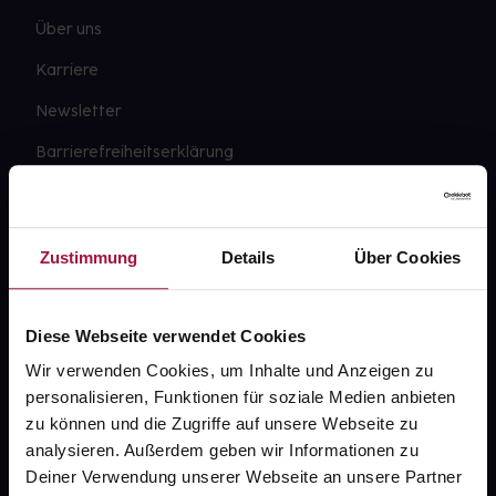
Über uns
Karriere
Newsletter
Barrierefreiheitserklärung
PAYBACK
gesund-versorger.de
Zustimmung
Details
Über Cookies
Sanitätshäuser
Datenschutz
Diese Webseite verwendet Cookies
AGB
Wir verwenden Cookies, um Inhalte und Anzeigen zu
personalisieren, Funktionen für soziale Medien anbieten
Impressum
zu können und die Zugriffe auf unsere Webseite zu
analysieren. Außerdem geben wir Informationen zu
Deiner Verwendung unserer Webseite an unsere Partner
Unsere Vorteile