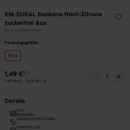
EM-EUKAL Bonbons Hanf-Zitrone
zuckerfrei Box
Dr. C. SOLDAN GmbH
Packungsgröße
50 g
1,49 €
2, 3
inkl. MwSt. •
29,80 € / kg
Details
PZN
15894486
DARREICHUNGSFORM
-
HERSTELLER