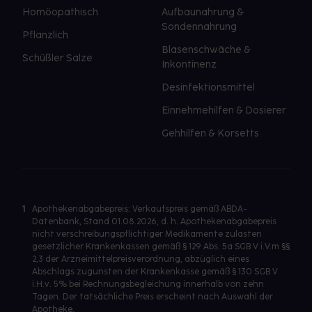
Homöopathisch
Aufbaunahrung &
Sondennahrung
Pflanzlich
Blasenschwäche &
Schüßler Salze
Inkontinenz
Desinfektionsmittel
Einnehmehilfen & Dosierer
Gehhilfen & Korsetts
1
Apothekenabgabepreis: Verkaufspreis gemäß ABDA-
Datenbank, Stand 01.08.2026, d. h. Apothekenabgabepreis
nicht verschreibungspflichtiger Medikamente zulasten
gesetzlicher Krankenkassen gemäß § 129 Abs. 5a SGB V i.V.m §§
2,3 der Arzneimittelpreisverordnung, abzüglich eines
Abschlags zugunsten der Krankenkasse gemäß § 130 SGB V
i.H.v. 5% bei Rechnungsbegleichung innerhalb von zehn
Tagen. Der tatsächliche Preis erscheint nach Auswahl der
Apotheke.