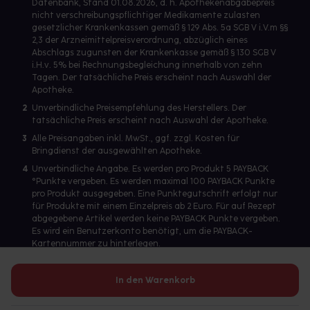
Datenbank, Stand 01.08.2026, d. h. Apothekenabgabepreis
nicht verschreibungspflichtiger Medikamente zulasten
gesetzlicher Krankenkassen gemäß § 129 Abs. 5a SGB V i.V.m §§
2,3 der Arzneimittelpreisverordnung, abzüglich eines
Abschlags zugunsten der Krankenkasse gemäß § 130 SGB V
i.H.v. 5% bei Rechnungsbegleichung innerhalb von zehn
Tagen. Der tatsächliche Preis erscheint nach Auswahl der
Apotheke.
2
Unverbindliche Preisempfehlung des Herstellers. Der
tatsächliche Preis erscheint nach Auswahl der Apotheke.
3
Alle Preisangaben inkl. MwSt., ggf. zzgl. Kosten für
Bringdienst der ausgewählten Apotheke.
4
Unverbindliche Angabe. Es werden pro Produkt 5 PAYBACK
°Punkte vergeben. Es werden maximal 100 PAYBACK Punkte
pro Produkt ausgegeben. Eine Punktegutschrift erfolgt nur
für Produkte mit einem Einzelpreis ab 2 Euro. Für auf Rezept
abgegebene Artikel werden keine PAYBACK Punkte vergeben.
Es wird ein Benutzerkonto benötigt, um die PAYBACK-
Kartennummer zu hinterlegen.
In den Warenkorb
Betreiber des Portals und verantwortlich: gesund.de GmbH &
Co. KG, HRA 113699, Amtsgericht München