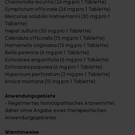
Chamomilla recutita (24 mg pro 1 Tablette)
tägliche Aktivität ist es nie zu spät. Treten
Symphytum officinale (24 mg pro 1 Tablette)
Beschwerden auf, setzen viele Menschen auf
Mercurius solubilis Hahnemanni (30 mg pro 1
natürliche Wirkstoffe, wie Kombinationen aus
Tablette)
Arnika, Calendula, Hamamelis und Beinwell.
Hepar sulfuris (30 mg pro 1 Tablette)
Calendula officinalis (15 mg pro 1 Tablette)
Hamamelis virginiana (15 mg pro 1 Tablette)
Dosierung und Art der Anwendung
Bellis perennis (6 mg pro 1 Tablette)
Traumeel® S Creme
Echinacea angustifolia (6 mg pro 1 Tablette)
Traumeel® S Creme kann drei Mal täglich auf die
Echinacea purpurea (6 mg pro 1 Tablette)
betroffenen Stellen aufgetragen werden. Besonders
Hypericum perforatum (3 mg pro 1 Tablette)
bewährt hat sich die Anwendung als Salbenverband
Arnica montana (15 mg pro 1 Tablette)
über die Nacht. Hierzu die Creme dick auf die
betroffene Stelle auftragen und locker mit einem
Anwendungsgebiete
Baumwoll-Verband umwickeln.
- Registriertes homööpathisches Arzneimittel,
daher ohne Angabe eines therapeutischen
Traumeel® S Tabletten
Anwendungsgebietes
Soweit nicht anders verordnet, drei Mal täglich eine
Tablette im Mund zergehen lassen. Traumeel® S
Warnhinweise
kann bei Bedarf auch über einen längeren Zeitraum