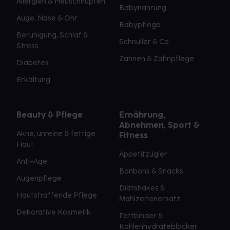
Allergien & Heuschnupfen
Babynahrung
Auge, Nase & Ohr
Babypflege
Beruhigung, Schlaf &
Schnuller & Co.
Stress
Zahnen & Zahnpflege
Diabetes
Erkältung
Beauty & Pflege
Ernährung,
Abnehmen, Sport &
Akne, unreine & fettige
Fitness
Haut
Appetitzügler
Anti-Age
Bonbons & Snacks
Augenpflege
Diätshakes &
Hautstraffende Pflege
Mahlzeitenersatz
Dekorative Kosmetik
Fettbinder &
Kohlenhydrateblocker