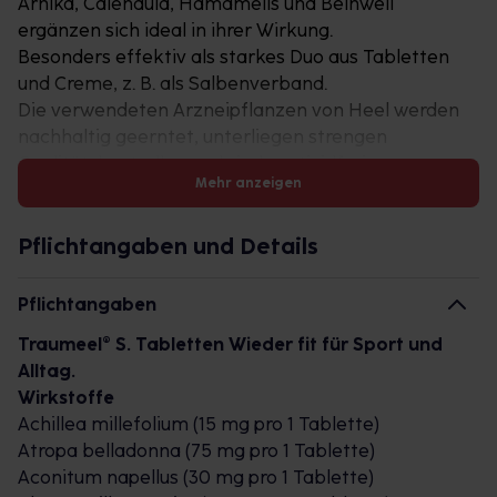
Arnika, Calendula, Hamamelis und Beinwell
ergänzen sich ideal in ihrer Wirkung.
Besonders effektiv als starkes Duo aus Tabletten
und Creme, z. B. als Salbenverband.
Die verwendeten Arzneipflanzen von Heel werden
nachhaltig geerntet, unterliegen strengen
Qualitätskontrollen und sind pestizidfrei.
Mehr anzeigen
Traumeel sollte in keiner Hausapotheke fehlen.
Nicht nur junge Menschen, sondern auch die
Pflichtangaben und Details
sogenannten „Best Ager“ sollten körperlich aktiv
bleiben und sich regelmäßig bewegen, so eine
Pflichtangaben
Empfehlung des Berufsverbands der Deutschen
Traumeel® S. Tabletten Wieder fit für Sport und
Internisten. Bewegung stärkt fast alle Organe im
Alltag.
Körper in ihrer Funktion, und somit wird das
Wirkstoffe
Erkrankungsrisiko gesenkt. Egal ob beim Ausflug in
Achillea millefolium (15 mg pro 1 Tablette)
der Natur, beim Wandern, Radfahren oder
Atropa belladonna (75 mg pro 1 Tablette)
Schwimmen – Bewegung stärkt uns und unsere
Aconitum napellus (30 mg pro 1 Tablette)
Gesundheit nachhaltig. Für den Einstieg in die